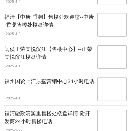
2025-4-4
福清【中庚·香澜】售楼处欢迎您--中庚
·香澜售楼处楼盘详情
2025-4-2
闽侯正荣棠悦滨江【售楼中心】--正荣
棠悦滨江楼盘详情
2025-4-1
福州国贸上江原墅营销中心24小时电话
2025-4-1
福清融政清源里售楼处楼盘详情-附开
发商24小时售楼电话
2025-3-29