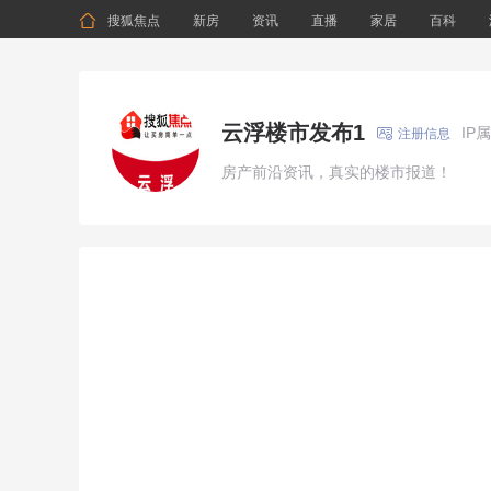

搜狐焦点
新房
资讯
直播
家居
百科
云浮楼市发布1
IP

注册信息
房产前沿资讯，真实的楼市报道！