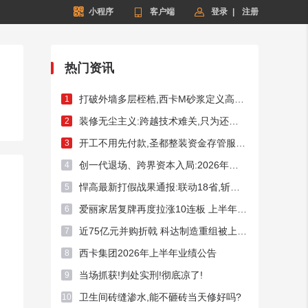


小程序

客户端
登录
|
注册
热门资讯
打破外墙多层桎梏,西卡M砂浆定义高端外墙新标杆!
1
装修无尘主义:跨越技术难关,只为还你洁净家居
2
开工不用先付款,圣都整装资金存管服务总额破50亿元
3
创一代退场、跨界资本入局:2026年频现A股家居上市企业控制权迁徙
4
悍高最新打假战果通报:联动18省,斩断假货链条54处
5
爱丽家居复牌再度拉涨10连板 上半年预亏超3400万元
6
近75亿元并购折戟 科达制造重组被上交所否决
7
西卡集团2026年上半年业绩公告
8
当场抓获!判处实刑!彻底凉了!
9
卫生间砖缝渗水,能不砸砖当天修好吗?
10