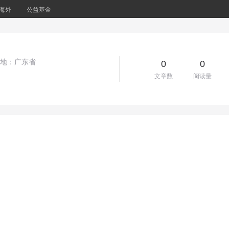
海外
公益基金
属地：广东省
0
0
文章数
阅读量