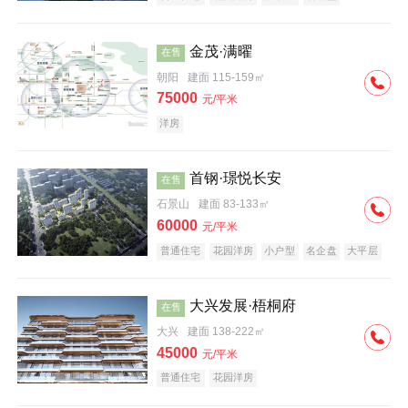
科技住宅
中式地产
河景地产
金茂·满曜
在售
朝阳
建面 115-159㎡
75000
元/平米
洋房
首钢·璟悦长安
在售
石景山
建面 83-133㎡
60000
元/平米
普通住宅
花园洋房
小户型
名企盘
大平层
大兴发展·梧桐府
在售
大兴
建面 138-222㎡
45000
元/平米
普通住宅
花园洋房