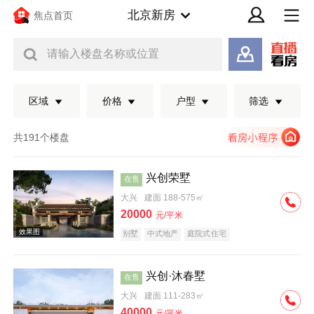
北京新房
焦点首页
请输入楼盘名称或位置
区域
价格
户型
筛选
共191个楼盘
兴创荣墅
在售
大兴
建面 188-575㎡
20000
元/平米
别墅
中式地产
庭院式住宅
兴创·沐春墅
在售
效果图
大兴
建面 111-283㎡
40000
元/平米