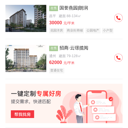
国誉燕园|朗润
在售
昌平
建面 88-134㎡
30000
元/平米
花园洋房
商业街商铺
公园地产
小户型
低总价
名企盘
招商·云璟揽阅
在售
通州
建面 79-128㎡
62000
元/平米
普通住宅