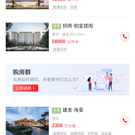
普通住宅
洋房
招商·朝棠揽阅
在售
通州
建面 69-124㎡
58000
元/平米
普通住宅
建发·海晏
在售
海淀
2300
万元/套
普通住宅
花园洋房
大平层
名企盘