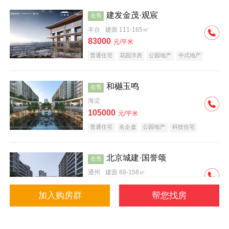
建发金茂·观宸
在售
丰台
建面 111-165㎡
83000
元/平米
普通住宅
花园洋房
公园地产
中式地产
大平层
名企盘
和樾玉鸣
在售
海淀
105000
元/平米
普通住宅
名企盘
公园地产
科技住宅
北京城建·国誉颂
在售
通州
建面 88-158㎡
43000
元/平米
加入购房群
帮您找房
花园洋房
低总价
名企盘
公园地产