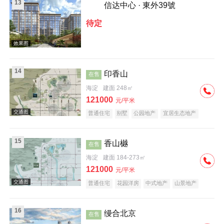
13
信达中心 · 東外39號
待定
实景图
14
印香山
在售
海淀
建面 248㎡
121000
元/平米
普通住宅
别墅
公园地产
宜居生态地产
名企盘
山景地产
15
香山樾
在售
海淀
建面 184-273㎡
121000
元/平米
普通住宅
花园洋房
中式地产
山景地产
大平层
宜居生态地产
名企盘
16
缦合北京
在售