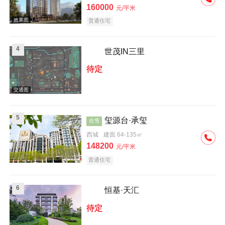
160000
元/平米
普通住宅
4
世茂IN三里
待定
效果图
5
玺源台·承玺
在售
西城
建面 64-135㎡
148200
元/平米
交通图
普通住宅
6
恒基·天汇
待定