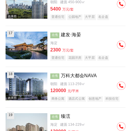
朝阳
建面 450-900㎡
效果图
5400
万元/套
普通住宅
公园地产
大平层
名企盘
17
建发·海晏
在售
海淀
2300
万元/套
交通图
普通住宅
花园洋房
大平层
名企盘
科技住宅
中式地产
河景地产
18
万科大都会NAVA
在售
朝阳
建面 113-259㎡
120000
元/平米
商务公寓
酒店式公寓
创意地产
科技住宅
庭院式住宅
小户型
大平层
名企盘
交通图
五证齐全
临铁盘
19
臻澐
在售
海淀
建面 134-229㎡