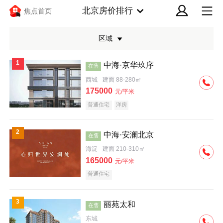
北京房价排行
焦点首页
区域
1
中海·京华玖序
在售
西城
建面 88-280㎡
175000
元/平米
普通住宅
洋房
2
中海·安澜北京
在售
海淀
建面 210-310㎡
165000
元/平米
普通住宅
3
丽苑太和
在售
东城