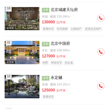
10
北京城建天坛府
在售
东城
建面 150-280㎡
实景图
130000
元/平米
普通住宅
住宅底商
公园地产
宜居生态地产
11
北京中国府
在售
丰台
建面 330-590㎡
127000
元/平米
效果图
别墅
科技住宅
名企盘
12
永定樾
在售
东城
建面 143-201㎡
125000
元/平米
普通住宅
效果图