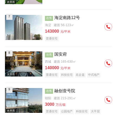
7
海淀南路12号
在售
海淀
建面 56-123㎡
143000
元/平米
普通住宅
效果图
8
国安府
在售
西城
建面 165-630㎡
140000
元/平米
普通住宅
科技住宅
名企盘
中式地产
大平层
9
融创壹号院
在售
朝阳
建面 215-291㎡
3000
万元/套
普通住宅
公园地产
科技住宅
大平层