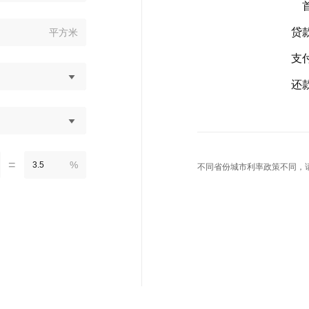
贷
平方米
支
还
=
%
不同省份城市利率政策不同，