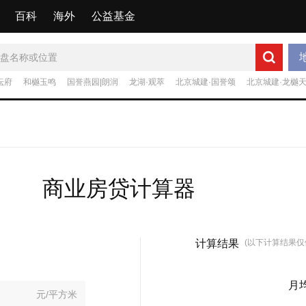
百科
海外
公益基金
坛府
和樾玉鸣
国誉燕园|朗润
龙湖·观萃
北京城建·国誉颂
北京城建·龙樾
商业房贷计算器
计算结果
(以下计算结果仅
月
元/平方米