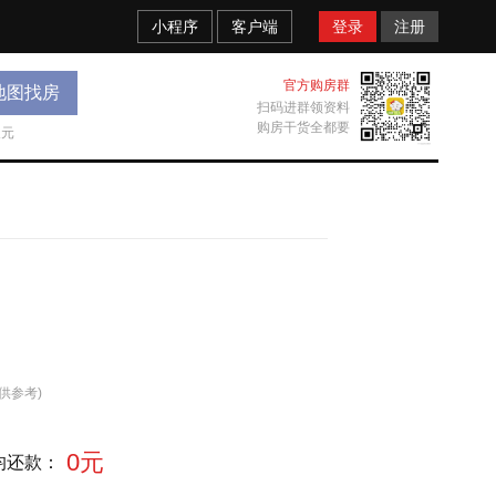
小程序
客户端
登录
注册
官方购房群
地图找房
扫码进群领资料
购房干货全都要
天元
供参考)
0元
均还款：