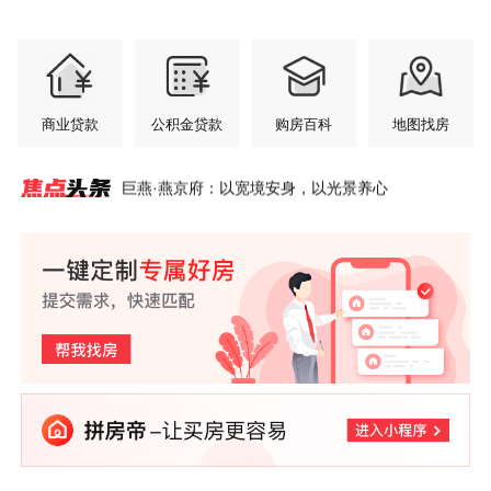
商业贷款
公积金贷款
购房百科
地图找房
巨燕·燕京府：以宽境安身，以光景养心
清朗网络 共筑生态——智创2026・房产新媒体领航
巨燕·燕京府：给不将就的你，一个“刚好”的家
深度测评｜城建宸知筑，西四环性价比改善盘真实
大兴3.0时代已至，谁有资格接住这波改善红利？
70.5亿广渠路地块挂牌，地王悬念待解
一场游泳赛背后，藏着招商蛇口北京怎样的社群逻
北京城建·和知筑｜铂瑞登顶7月北京住宅网签套数T
中建壹品北京首个元著系作品定名「未来元著」，
以赛事为引，以泳池为媒，看见北京社群该有的样
招商蛇口北京：不止做社区运营，更做有生命力的
者峰会圆满举行
优缺点盘点
辑？
OP2！
一场关于至悦的人居提案落地西红门
子
邻里社群