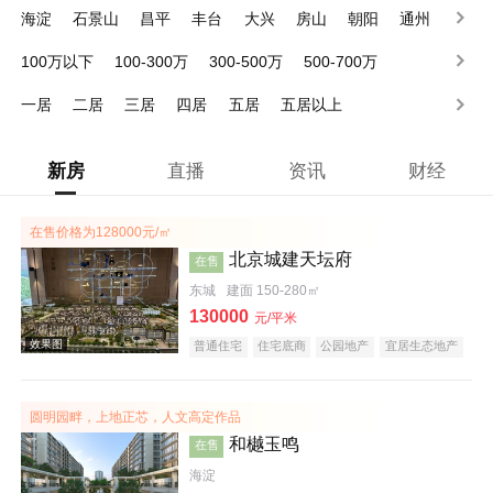
海淀
石景山
昌平
丰台
大兴
房山
朝阳
通州
顺义
门头沟
100万以下
100-300万
300-500万
500-700万
700-1000万
1000-1500万
1500-2000万
2000万以上
一居
二居
三居
四居
五居
五居以上
新房
直播
资讯
财经
在售价格为128000元/㎡
北京城建天坛府
在售
东城
建面 150-280㎡
130000
元/平米
普通住宅
住宅底商
公园地产
宜居生态地产
圆明园畔，上地正芯，人文高定作品
和樾玉鸣
在售
海淀