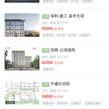
普通住宅
花园洋房
大平层
公园地产
名企盘
宜居生态地产
保利·建工·嘉华天珺
在售
海淀
建面 88-172㎡
85000
元/平米
样板间
普通住宅
大平层
小户型
公园地产
科技住宅
宜居生态地产
名企盘
招商·云璟揽阅
在售
通州
建面 79-128㎡
62000
元/平米
普通住宅
中建玖玥府
在售
大兴
建面 79-170㎡
59000
元/平米
普通住宅
花园洋房
公园地产
宜居生态地产
名企盘