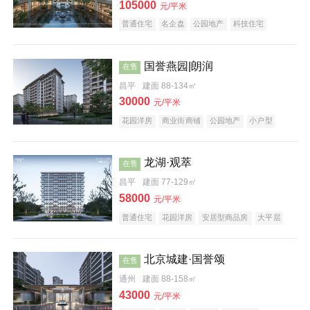
105000
元/平米
普通住宅
名企盘
公园地产
科技住宅
国誉燕园|朗润
在售
效果图
昌平
建面 88-134㎡
30000
元/平米
花园洋房
商业街商铺
公园地产
小户型
低总价
名企盘
龙湖·观萃
在售
昌平
建面 77-129㎡
58000
元/平米
普通住宅
花园洋房
安居型商品房
大平层
公园地产
名企盘
北京城建·国誉颂
在售
通州
建面 88-158㎡
43000
元/平米