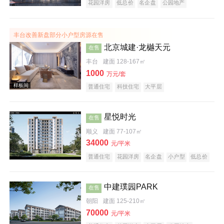
花园洋房
低总价
名企盘
公园地产
丰台改善新盘部分小户型房源在售
北京城建·龙樾天元
在售
丰台
建面 128-167㎡
1000
万元/套
普通住宅
科技住宅
大平层
星悦时光
在售
顺义
建面 77-107㎡
34000
元/平米
普通住宅
花园洋房
名企盘
小户型
低总价
中建璞园PARK
在售
朝阳
建面 125-210㎡
70000
元/平米