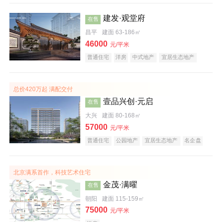
建发·观堂府
在售
昌平
建面 63-186㎡
46000
元/平米
普通住宅
洋房
中式地产
宜居生态地产
总价420万起 满配交付
壹品兴创·元启
在售
大兴
建面 80-168㎡
57000
元/平米
普通住宅
公园地产
宜居生态地产
名企盘
北京满系首作，科技艺术住宅
金茂·满曜
在售
朝阳
建面 115-159㎡
75000
元/平米