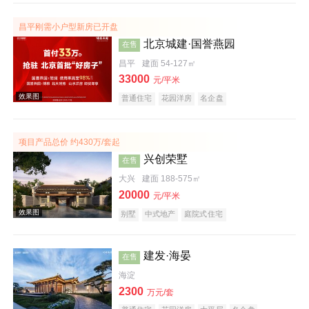
昌平刚需小户型新房已开盘
北京城建·国誉燕园
在售
昌平
建面 54-127㎡
33000
元/平米
普通住宅
花园洋房
名企盘
项目产品总价 约430万/套起
兴创荣墅
在售
大兴
建面 188-575㎡
20000
元/平米
别墅
中式地产
庭院式住宅
建发·海晏
在售
海淀
2300
万元/套