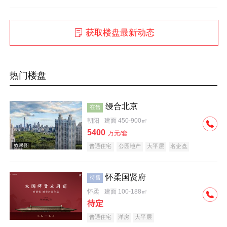
获取楼盘最新动态
热门楼盘
缦合北京
在售
朝阳
建面 450-900㎡
5400
万元/套
普通住宅
公园地产
大平层
名企盘
怀柔国贤府
待售
怀柔
建面 100-188㎡
待定
普通住宅
洋房
大平层