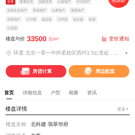
在售
普通住宅
花园洋房
公园地产
中式地产
宜居生态地产
养老地产
山景地产
湖景地产
河景地产
小户型
低总价
大平层
名企盘
多层
小高层
33500
变价通知
楼盘均价
元/m²
怀柔 北京一零一中怀柔校区西约1.5公里处，雁栖镇陈各庄村中高路辅路
房贷计算
周边配套
首页
详细信息
户型
相册
资讯
楼盘详情
更多
楼盘名称
北科建·翡翠华府