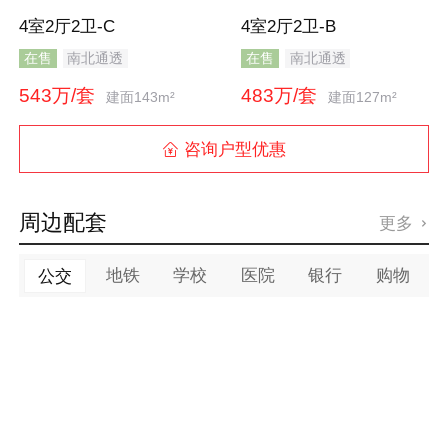
4室2厅2卫-C
4室2厅2卫-B
在售
南北通透
在售
南北通透
543万/套
483万/套
建面143m²
建面127m²
咨询户型优惠

周边配套
更多

地铁
学校
医院
银行
购物
公交