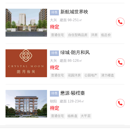
新航城世界映
待售
大兴
建面 98-251㎡
待定
普通住宅
自住型商品房
洋房
低总价
名企盘
绿城·朗月和风
待售
大兴
建面 86-126㎡
待定
普通住宅
花园洋房
公园地产
潜力楼盘
小户型
低总价
名企盘
懋源·騴橒臺
待售
朝阳
建面 128-234㎡
待定
普通住宅
临铁盘
大平层