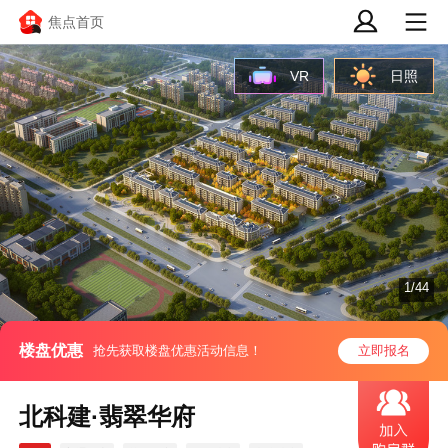
焦点首页
VR
日照
1/44
楼盘优惠
抢先获取楼盘优惠活动信息！
立即报名
北科建·翡翠华府