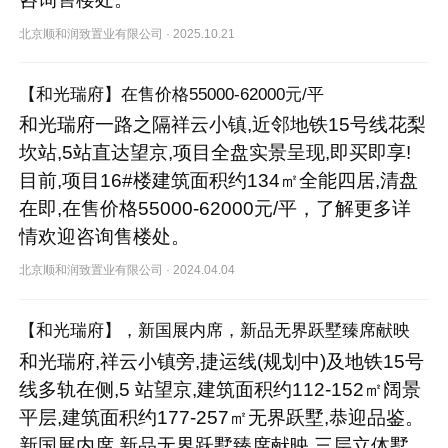
北京顺和润致置业有限公司
·
2025.10.21
【和光瑞府】在售价格55000-62000元/平
和光瑞府一路之隔祥云小镇,近邻地铁15号线花梨
坎站,5站直达望京,项目全盘实景呈现,即买即享!
目前,项目16#楼建筑面积约134㎡全能四居,清盘
在即,在售价格55000-62000元/平，了解更多详
情欢迎咨询售楼处。
北京顺和润致置业有限公司
·
2024.04.04
【和光瑞府】，新国展内席，新品无界跃墅臻席献映
和光瑞府,祥云小镇旁,捷运线(规划中)及地铁15号
线多轨在侧,5 站望京,建筑面积约112-152㎡阔景
平层,建筑面积约177-257㎡无界跃墅,恭迎品鉴。
新国展内席,新品无界跃墅臻席献映,三层立体墅