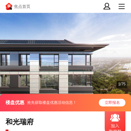
焦点首页
1/75
楼盘优惠
抢先获取楼盘优惠活动信息！
立即报名
和光瑞府