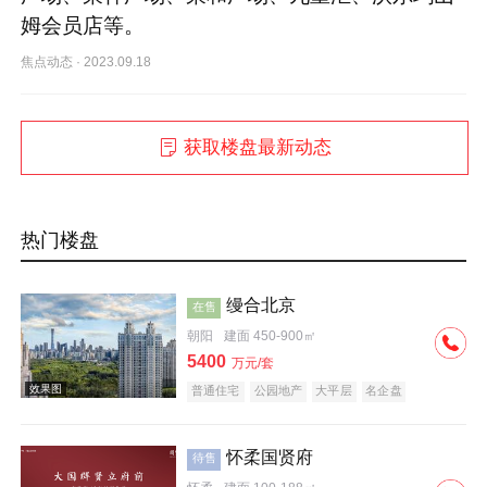
姆会员店等。
焦点动态
·
2023.09.18
获取楼盘最新动态
热门楼盘
缦合北京
在售
朝阳
建面 450-900㎡
5400
万元/套
普通住宅
公园地产
大平层
名企盘
怀柔国贤府
待售