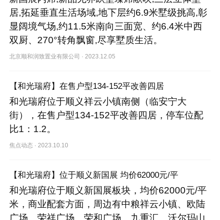
居,拓延垂直生活场域,地下层约6.9米墅级挑高,彰
显阔境气场,约11.5米南向三面宽、约6.4米中西
双厨、270°转角飘窗,尽享墅质生活。
北京顺和润致置业有限公司
·
2023.12.05
【和光瑞府】在售户型134-152平改善四居
和光瑞府位于顺义祥云小镇南侧（临安宁大
街），在售户型134-152平改善四居，停车位配
比1：1.2。
焦点动态
·
2023.10.10
【和光瑞府】位于顺义新国展 均价62000元/平
和光瑞府位于顺义新国展板块，均价62000元/平
米，商业配套方面，周边有中粮祥云小镇、欧陆
广场、荣祥广场、荣和广场、九重汇、沃尔玛山