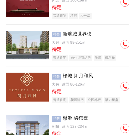
怀柔
建面 100-188㎡
待定
普通住宅
洋房
大平层
新航城世界映
待售
大兴
建面 98-251㎡
待定
普通住宅
自住型商品房
洋房
低总价
名企盘
绿城·朗月和风
待售
大兴
建面 86-126㎡
待定
普通住宅
花园洋房
公园地产
潜力楼盘
小户型
低总价
名企盘
懋源·騴橒臺
待售
朝阳
建面 128-234㎡
待定