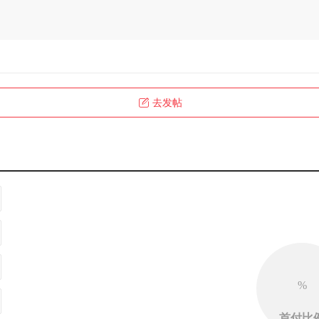
去发帖
%
首付比