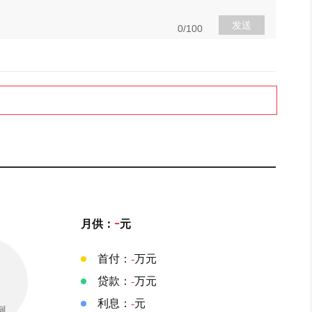
发送
0/100
-
月供：
元
首付：
-
万元
贷款：
-
万元
利息：
-
元
例