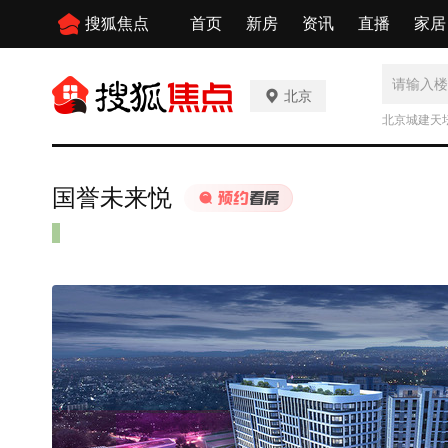
搜狐焦点
首页
新房
资讯
直播
家居
北京
北京城建天
国誉未来悦