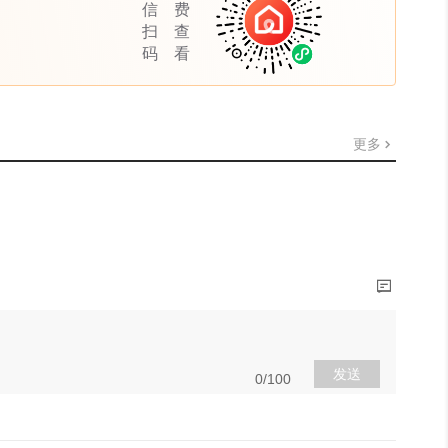
信
费
扫
查
码
看
更多
发送
0/100