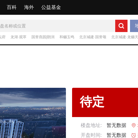
百科
海外
公益基金
坛府
龙湖·观萃
国誉燕园|朗润
和樾玉鸣
北京城建·国誉颂
北京城建·龙樾
待定
楼盘地址:
暂无数据

开盘时间:
暂无数据
