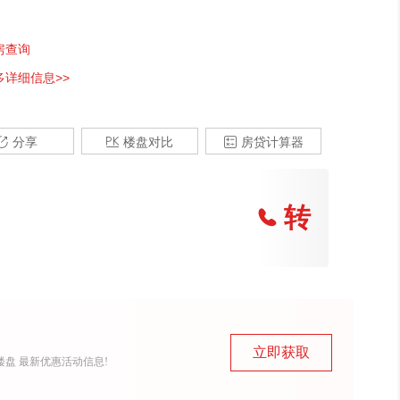
房查询
多详细信息>>

分享

楼盘对比

房贷计算器
转

立即获取
盘 最新优惠活动信息!