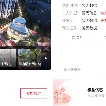
交房时间:
暂无数据
主力户型:
暂无信息
余
开发商:
暂无数据
更
预售证号：
暂无数据

关注
通图(1)
周边配套图(15)
施工进度图(7)
楼盘证照(5)
微信扫码拨号
楼盘优惠
立即预约
抢先获取专属楼