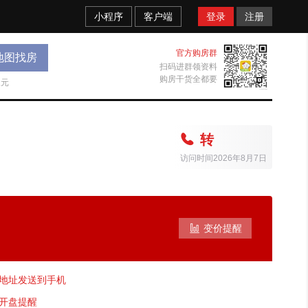
小程序
客户端
登录
注册
官方购房群
地图找房
扫码进群领资料
购房干货全都要
天元

转
访问时间2026年8月7日

变价提醒
地址发送到手机
开盘提醒