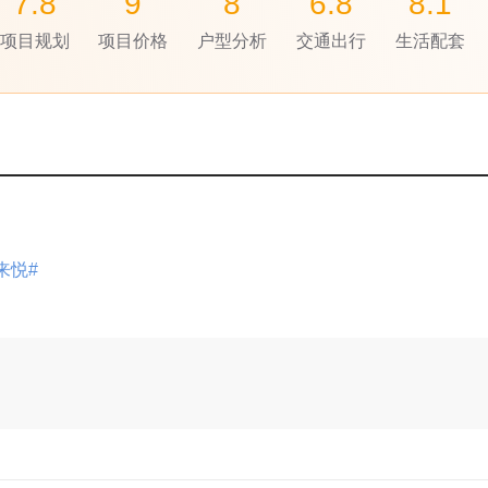
7.8
9
8
6.8
8.1
项目规划
项目价格
户型分析
交通出行
生活配套
来悦#
展开