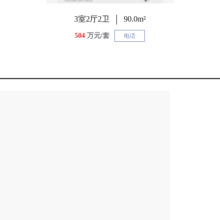
3室2厅2卫
90.0m²
504
万元/套
电话