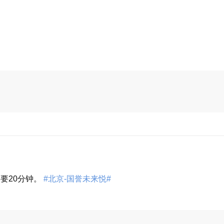
要20分钟。
#北京-国誉未来悦#
展开