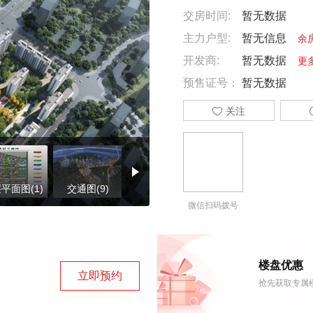
交房时间:
暂无数据
主力户型:
暂无信息
余
开发商:
暂无数据
更
预售证号：
暂无数据

关注
平面图(1)
交通图(9)
周边配套图(73)
施工进度图(1)
楼盘证
微信扫码拨号
楼盘优惠
立即预约
抢先获取专属楼