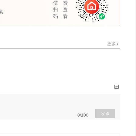
信
费
扫
查
套
码
看
更多
发送
0/100