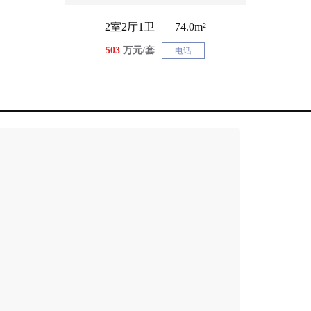
2室2厅1卫
74.0m²
503
万元/套
电话