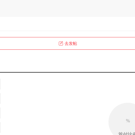
去发帖
%
首付比