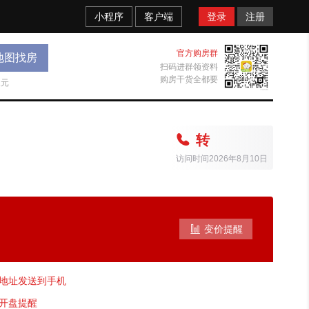
小程序
客户端
登录
注册
官方购房群
地图找房
扫码进群领资料
购房干货全都要
天元

转
访问时间2026年8月10日

变价提醒
地址发送到手机
开盘提醒