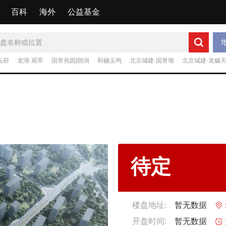
百科
海外
公益基金
坛府
龙湖·观萃
国誉燕园|朗润
和樾玉鸣
北京城建·国誉颂
北京城建·龙樾
待定
楼盘地址:
暂无数据

开盘时间:
暂无数据
