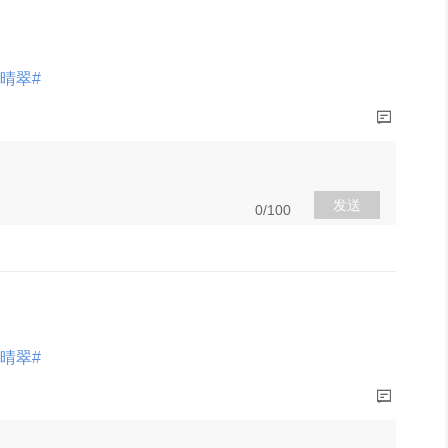
晴翠#
展开
发送
0/100
晴翠#
展开