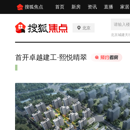
搜狐焦点
首页
新房
资讯
直播
家居
北京
北京城建天
首开卓越建工·熙悦晴翠