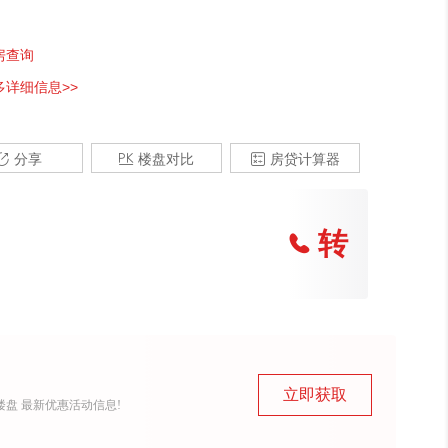
房查询
多详细信息>>

分享

楼盘对比

房贷计算器
转

照(12)
立即获取
盘 最新优惠活动信息!