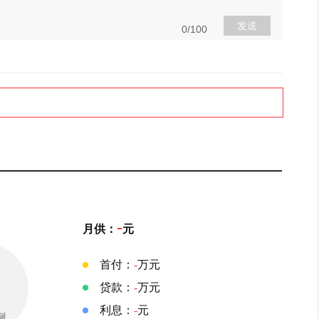
发送
0/100
-
月供：
元
首付：
-
万元
贷款：
-
万元
利息：
-
元
例