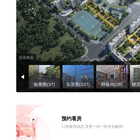
点击收起
效果图(37)
实景图(107)
样板间(28)
楼层
预约看房
订阅看房动态 享受一对一的专业解答!