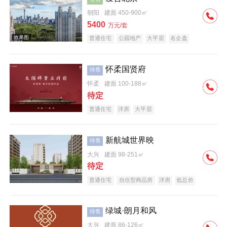
朝阳
建面 450-900㎡
5400
万元/套
普通住宅
公园地产
大平层
名企盘
怀柔国贤府
待售
怀柔
建面 100-188㎡
待定
普通住宅
洋房
大平层
新航城世界映
待售
大兴
建面 98-251㎡
待定
普通住宅
自住型商品房
洋房
低总价
名企盘
绿城·朗月和风
待售
大兴
建面 86-126㎡