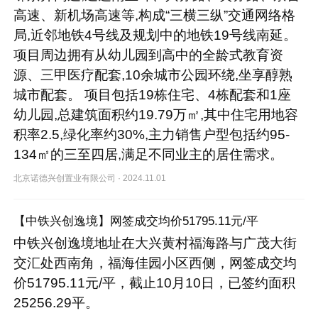
高速、新机场高速等,构成“三横三纵”交通网络格
局,近邻地铁4号线及规划中的地铁19号线南延。
项目周边拥有从幼儿园到高中的全龄式教育资
源、三甲医疗配套,10余城市公园环绕,坐享醇熟
城市配套。 项目包括19栋住宅、4栋配套和1座
幼儿园,总建筑面积约19.79万㎡,其中住宅用地容
积率2.5,绿化率约30%,主力销售户型包括约95-
134㎡的三至四居,满足不同业主的居住需求。
北京诺德兴创置业有限公司
·
2024.11.01
【中铁兴创逸境】网签成交均价51795.11元/平
中铁兴创逸境地址在大兴黄村福海路与广茂大街
交汇处西南角，福海佳园小区西侧，网签成交均
价51795.11元/平，截止10月10日，已签约面积
25256.29平。