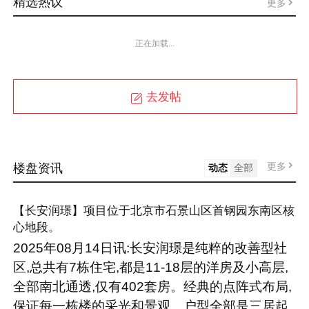
精选热议
更多
正在加载...
去发帖
更多
楼盘资讯
动态
全部
【长安润璟】项目位于北京市石景山区首钢园东南区核
心地段。
2025年08月14日讯:长安润璟是纯粹的改善型社
区,总共有7栋住宅,都是11-18层的洋房及小高层,
全部南北通透,仅有402套房。经典的点阵式布局,
保证每一栋楼的采光和景观。户型全部是三居起,