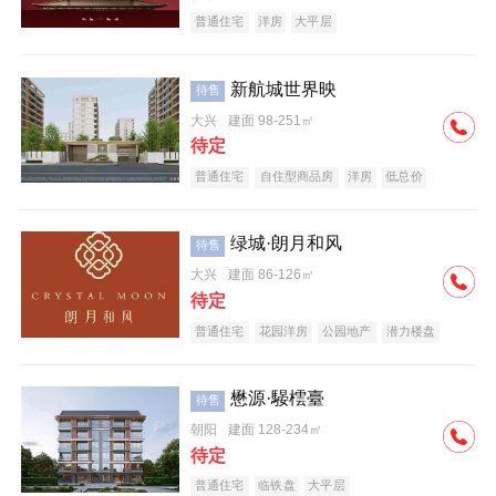
普通住宅
洋房
大平层
新航城世界映
待售
大兴
建面 98-251㎡
待定
普通住宅
自住型商品房
洋房
低总价
名企盘
绿城·朗月和风
待售
大兴
建面 86-126㎡
待定
普通住宅
花园洋房
公园地产
潜力楼盘
小户型
低总价
名企盘
懋源·騴橒臺
待售
朝阳
建面 128-234㎡
待定
普通住宅
临铁盘
大平层