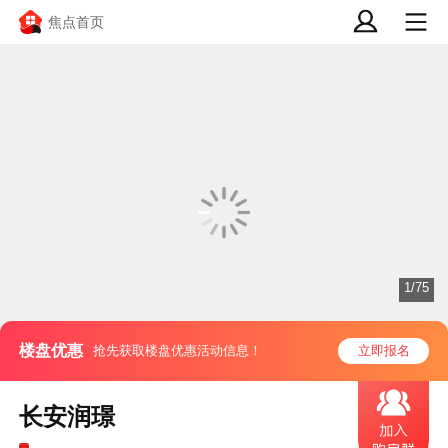
焦点首页
1/75
楼盘优惠
抢先获取楼盘优惠活动信息！
立即报名
长安润璟