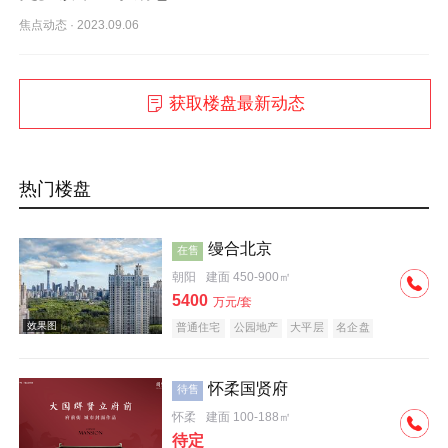
焦点动态
·
2023.09.06
获取楼盘最新动态
热门楼盘
缦合北京
在售
朝阳
建面 450-900㎡
5400
万元/套
普通住宅
公园地产
大平层
名企盘
怀柔国贤府
待售
怀柔
建面 100-188㎡
待定