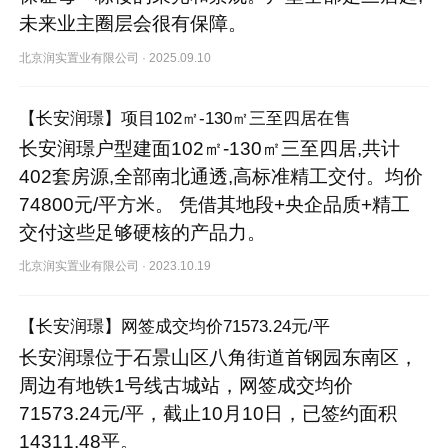
未来业主圈层会很有保障。
北京润实置业有限公司
·
2025.09.10
【长安润璟】项目102㎡-130㎡三至四居在售
长安润璟户型建面102㎡-130㎡三至四居,共计
402套房源,全部南北通透,高标准精工交付。均价
74800元/平方米。 凭借其地段+央企品质+精工
交付这些足够硬核的产品力。
北京润实置业有限公司
·
2023.10.19
【长安润璟】网签成交均价71573.24元/平
长安润璟位于石景山区八角街道首钢园东南区，
周边有地铁1号线古城站，网签成交均价
71573.24元/平，截止10月10日，已签约面积
14311.48平。