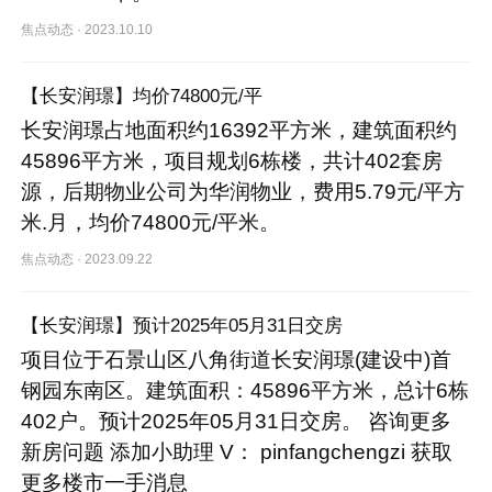
焦点动态
·
2023.10.10
【长安润璟】均价74800元/平
长安润璟占地面积约16392平方米，建筑面积约
45896平方米，项目规划6栋楼，共计402套房
源，后期物业公司为华润物业，费用5.79元/平方
米.月，均价74800元/平米。
焦点动态
·
2023.09.22
【长安润璟】预计2025年05月31日交房
项目位于石景山区八角街道长安润璟(建设中)首
钢园东南区。建筑面积：45896平方米，总计6栋
402户。预计2025年05月31日交房。 咨询更多
新房问题 添加小助理 V： pinfangchengzi 获取
更多楼市一手消息