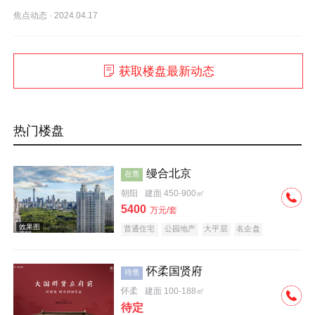
焦点动态
·
2024.04.17
获取楼盘最新动态
热门楼盘
缦合北京
在售
朝阳
建面 450-900㎡
5400
万元/套
普通住宅
公园地产
大平层
名企盘
怀柔国贤府
待售
怀柔
建面 100-188㎡
待定