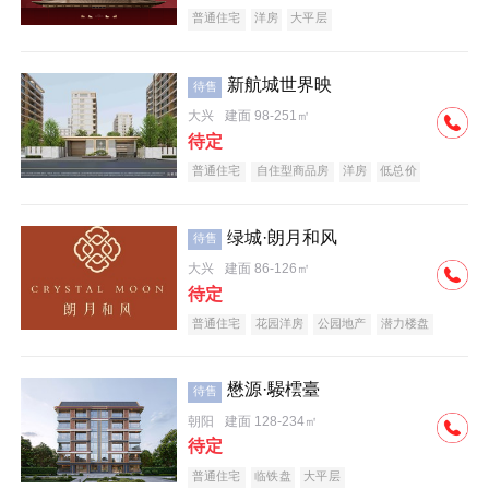
普通住宅
洋房
大平层
新航城世界映
待售
大兴
建面 98-251㎡
待定
普通住宅
自住型商品房
洋房
低总价
名企盘
绿城·朗月和风
待售
大兴
建面 86-126㎡
待定
普通住宅
花园洋房
公园地产
潜力楼盘
小户型
低总价
名企盘
懋源·騴橒臺
待售
朝阳
建面 128-234㎡
待定
普通住宅
临铁盘
大平层