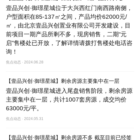
壹品兴创·御璟星城位于大兴西红门南西路南侧，
户型面积在85-137㎡之间，产品均价62000元/
㎡，由北京壹品兴创置业有限公司开发建设，目
前项目一期产品所剩不多，现房销售，二期“元
启”售楼处已开放，了解详情请拨打售楼处电话咨
询！
焦点动态
·
2024.06.28
【壹品兴创·御璟星城】剩余房源主要集中在一层
壹品兴创·御璟星城进入尾盘销售阶段，剩余房源
主要集中在一层，共计1007套房源，成交均价
63000元/平。
焦点动态
·
2024.05.31
【壹品兴创·御璟星城】剩余房源不多 截至目前已经签