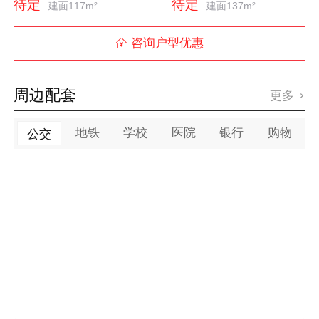
待定
待定
建面117m²
建面137m²
咨询户型优惠

周边配套
更多

地铁
学校
医院
银行
购物
公交