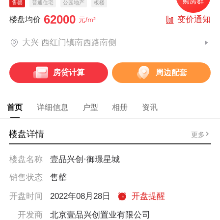
售罄
普通住宅
公园地产
板楼
62000
变价通知
楼盘均价
元/m²
大兴 西红门镇南西路南侧
房贷计算
周边配套
首页
详细信息
户型
相册
资讯
楼盘详情
更多
楼盘名称
壹品兴创·御璟星城
销售状态
售罄
开盘时间
2022年08月28日
开盘提醒
开发商
北京壹品兴创置业有限公司