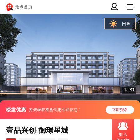
焦点首页
日照
1/289
楼盘优惠
抢先获取楼盘优惠活动信息！
立即报名
壹品兴创·御璟星城