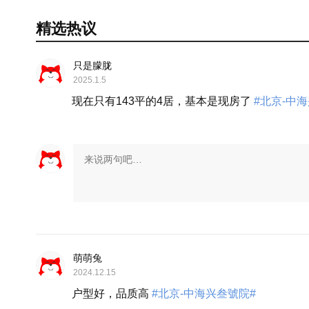
精选热议
只是朦胧
2025.1.5
现在只有143平的4居，基本是现房了
#北京-中
萌萌兔
2024.12.15
户型好，品质高
#北京-中海兴叁號院#