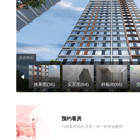
点击收起
效果图(36)
实景图(64)
样板间(66)
交
预约看房
订阅看房动态 享受一对一的专业解答!