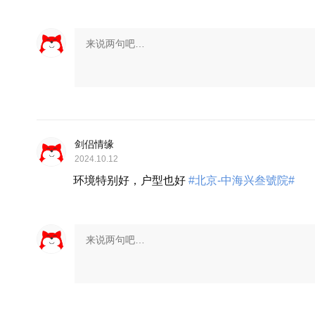
展开
剑侣情缘
2024.10.12
环境特别好，户型也好
#北京-中海兴叁號院#
展开