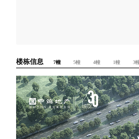
楼栋信息
7幢
5幢
4幢
1幢
3