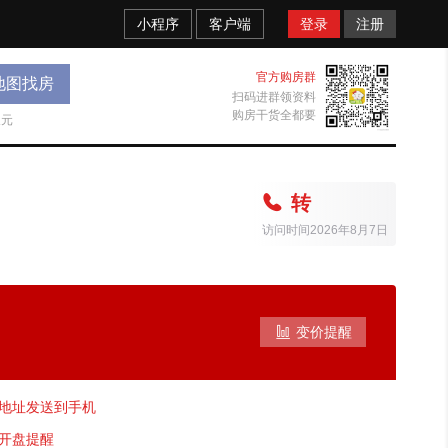
小程序
客户端
登录
注册
官方购房群
地图找房
扫码进群领资料
购房干货全都要
天元

转
访问时间2026年8月7日

变价提醒
地址发送到手机
开盘提醒