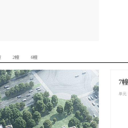
幢
2幢
6幢
7
单元