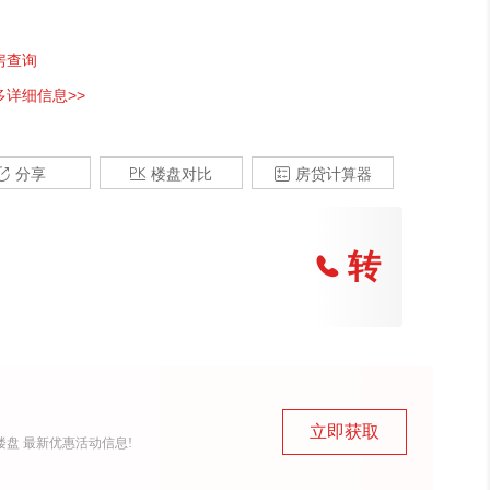
房查询
多详细信息>>

分享

楼盘对比

房贷计算器
转

立即获取
盘 最新优惠活动信息!