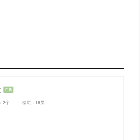
幢
在售
：
2个
楼层：
18层