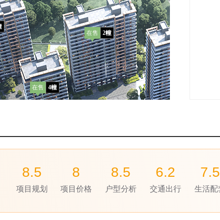
幢
在售
2幢
在
1
售
幢
在售
4幢
在售
6幢
8.5
8
8.5
6.2
7.5
项目规划
项目价格
户型分析
交通出行
生活配