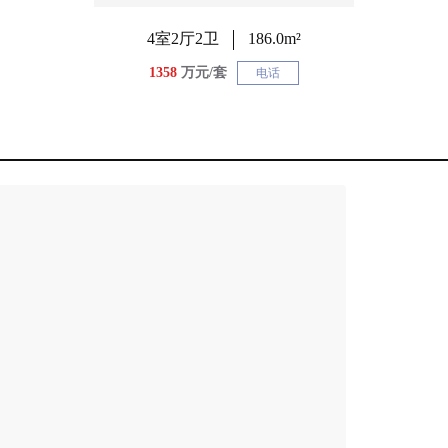
4室2厅2卫
186.0m²
1358
万元/套
电话