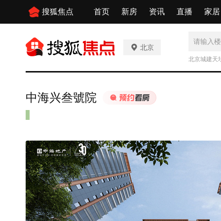
搜狐焦点
首页
新房
资讯
直播
家居
北京
北京城建天
中海兴叁號院