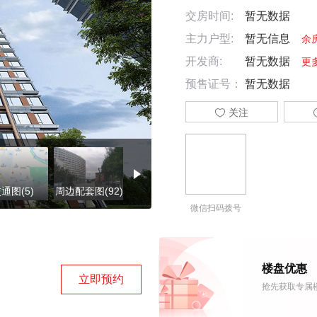
交房时间:
暂无数据
主力户型:
暂无信息
余
开发商:
暂无数据
更
预售证号：
暂无数据

关注
通图(5)
周边配套图(92)
施工进度图(4)
楼盘证照(3)
微信扫码拨号
楼盘优惠
立即预约
抢先获取专属楼