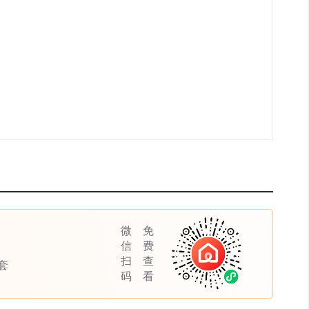
微
免
在
7
售
幢
信
费
扫
查
套
码
看