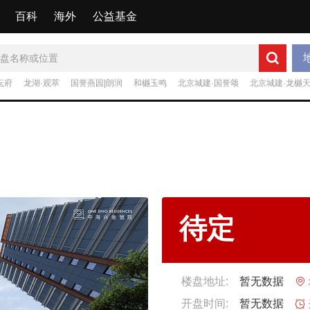
百科
海外
公益基金
坛府
龙湖·观萃
国誉燕园|朗润
和樾玉鸣
北京城建·国誉颂
北京城建·龙樾
待定
楼盘地址:
暂无数据

开盘时间:
暂无数据
