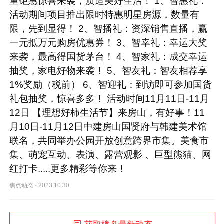
重钜惠惊喜来袭，质造美好生活！ 1、智惠礼：
活动期间项目推出限时特惠明星房源，数量有
限，先到显得！ 2、智播礼：资深销售直播，赢
一元抵万元购房优惠券！ 3、智幸礼：幸运大奖
来袭，最高得国货茅台！ 4、智家礼：成交幸运
抽奖，家电好物来袭！ 5、智友礼：智友相荐享
1%奖励（税前） 6、智迎礼：到访即可参加国货
礼包抽奖，惊喜多多！ 活动时间11月11日-11月
12日 【理想好柿生活节】来房山，有好事！11
月10日-11月12日中建房山国贤府与韩建美术馆
联名，共同举办公园开放创意跨界市集。美食市
集、萌宠互动、表演、露营观影 、巨型熊猫、网
红打卡.....更多精彩等你来！
焦点动态
·
2023.10.30