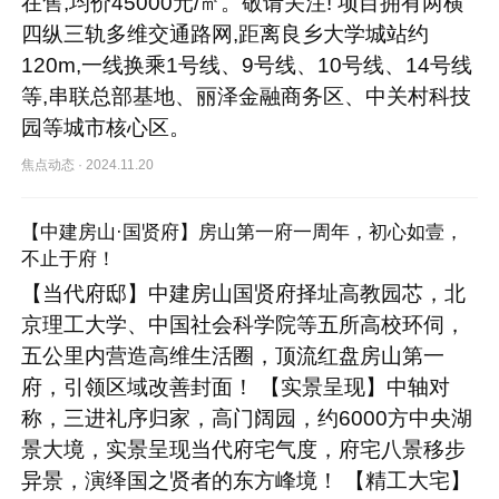
在售,均价45000元/㎡。敬请关注! 项目拥有两横
四纵三轨多维交通路网,距离良乡大学城站约
120m,一线换乘1号线、9号线、10号线、14号线
等,串联总部基地、丽泽金融商务区、中关村科技
园等城市核心区。
焦点动态
·
2024.11.20
【中建房山·国贤府】房山第一府一周年，初心如壹，
不止于府！
【当代府邸】中建房山国贤府择址高教园芯，北
京理工大学、中国社会科学院等五所高校环伺，
五公里内营造高维生活圈，顶流红盘房山第一
府，引领区域改善封面！ 【实景呈现】中轴对
称，三进礼序归家，高门阔园，约6000方中央湖
景大境，实景呈现当代府宅气度，府宅八景移步
异景，演绎国之贤者的东方峰境！ 【精工大宅】