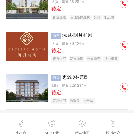
大兴
建面 98-251㎡
待定
普通住宅
自住型商品房
洋房
低总价
名企盘
绿城·朗月和风
待售
大兴
建面 86-126㎡
待定
普通住宅
花园洋房
公园地产
潜力楼盘
小户型
低总价
名企盘
懋源·騴橒臺
待售
朝阳
建面 128-234㎡
待定
普通住宅
临铁盘
大平层
小程序
APP下载
站点地图
投诉建议