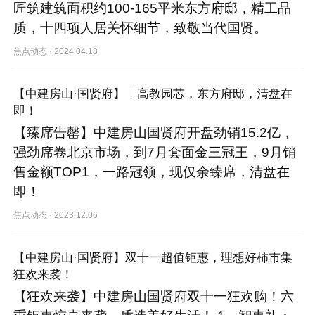
匠筑建筑面积约100-165平米东方府邸，精工品
质，十四项人居关怀细节，致敬当代国贤。
焦点动态
·
2024.04.18
【中建房山·国贤府】｜高教园芯，东方府邸，清盘在
即！
【臻席告罄】中建房山国贤府开盘劲销15.2亿，
强劲席卷北京市场，到7月套面金三冠王，9月销
售金额TOP1，一路冠领，现仅余臻席，清盘在
即！
焦点动态
·
2023.12.06
【中建房山·国贤府】双十一超值钜惠，理想好柿市集
狂欢来袭！
【狂欢来袭】中建房山国贤府双十一狂欢购！六