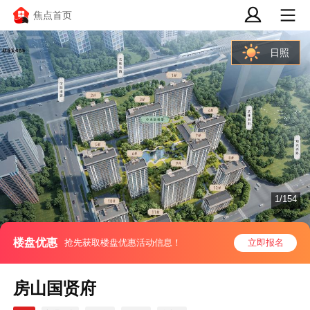
焦点首页
日照
1/154
楼盘优惠
抢先获取楼盘优惠活动信息！
立即报名
房山国贤府