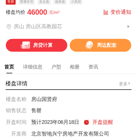
售罄
普通住宅
名企盘
临铁盘
小高层
46000
变价通知
楼盘均价
元/m²
房山 房山区高教园芯
房贷计算
周边配套
首页
详细信息
户型
相册
资讯
楼盘详情
更多
楼盘名称
房山国贤府
销售状态
售罄
开盘时间
预计2023年06月18日
开盘提醒
开发商
北京智地兴宁房地产开发有限公司