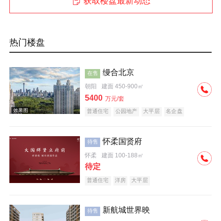
获取楼盘最新动态
热门楼盘
缦合北京
在售
朝阳
建面 450-900㎡
5400
万元/套
普通住宅
公园地产
大平层
名企盘
怀柔国贤府
待售
怀柔
建面 100-188㎡
待定
普通住宅
洋房
大平层
新航城世界映
待售