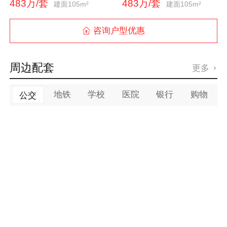
483万/套
483万/套
建面105m²
建面105m²
咨询户型优惠

周边配套
更多

地铁
学校
医院
银行
购物
公交