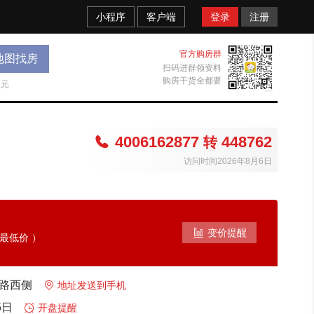
小程序
客户端
登录
注册
官方购房群
地图找房
扫码进群领资料
购房干货全都要
天元
4006162877
448762

转
访问时间2026年8月6日

变价提醒
最低价 ）
园路西侧

地址发送到手机
5日

开盘提醒