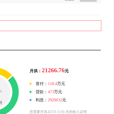
21266.76
月供：
元
首付：
118.4
万元
%
贷款：
473
万元
利息：
2920032
元
例
您需要开具42533.51元/月的收入证明