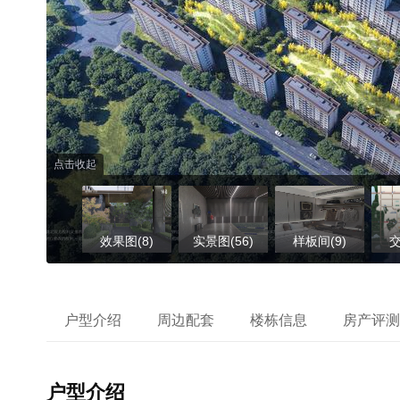
点击收起
效果图(8)
实景图(56)
样板间(9)
交
户型介绍
周边配套
楼栋信息
房产评测
户型介绍