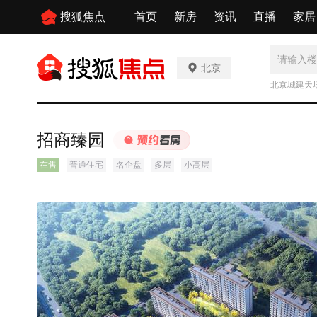
搜狐焦点
首页
新房
资讯
直播
家居
北京
北京城建天
招商臻园
在售
普通住宅
名企盘
多层
小高层