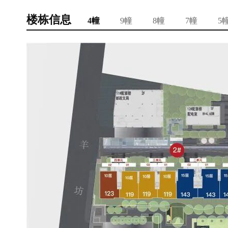
楼栋信息
4幢
9幢
8幢
7幢
5