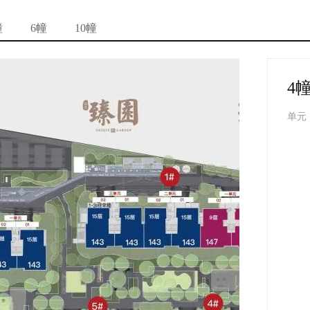
幢
6幢
10幢
4
单元