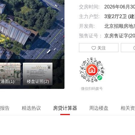
交房时间:
2026年06月3
主力户型:
3室2厅2卫 (建
开发商:
北京招顺房地
预售证号：
京房售证字(202

关注
通图(1)
楼盘证照(2)
微信扫码拨号
报告
精选热议
房贷计算器
周边楼盘
相关资