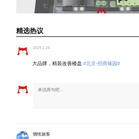
在售
6幢
精选热议
2025.1.24
大品牌，精装改善楼盘
#北京-招商臻园#
展开
在售
10幢
惆怅旅客