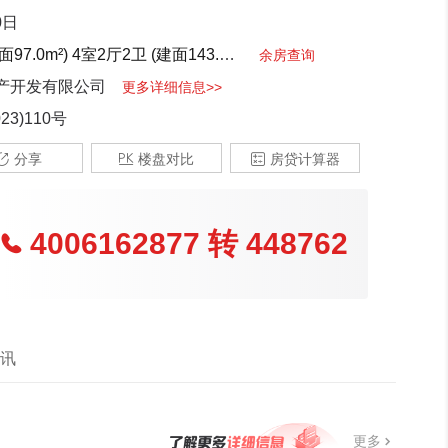
0日
面97.0m²)
4室2厅2卫 (建面143.0m²)
3室2厅2卫 (建面97.0m²)
4
余房查询
产开发有限公司
更多详细信息>>
3)110号

分享

楼盘对比

房贷计算器
4006162877
转
448762

讯
更多