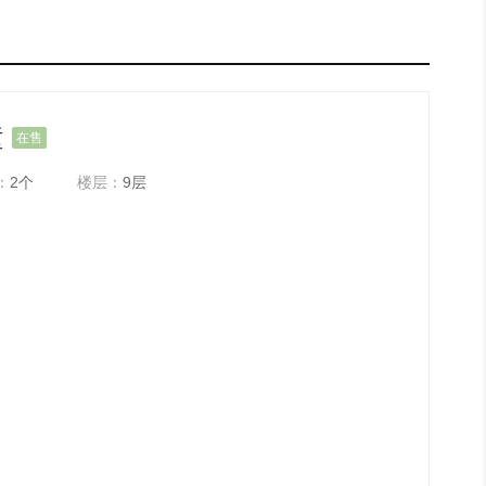
幢
在售
：
2个
楼层：
9层