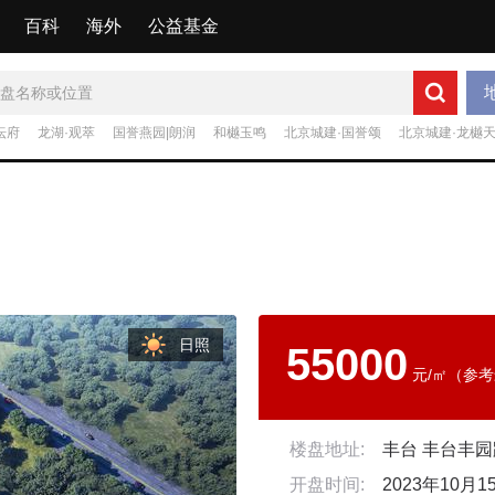
百科
海外
公益基金
坛府
龙湖·观萃
国誉燕园|朗润
和樾玉鸣
北京城建·国誉颂
北京城建·龙樾
日照
55000
元/㎡（参考
楼盘地址:
丰台 丰台丰
开盘时间:
2023年10月1