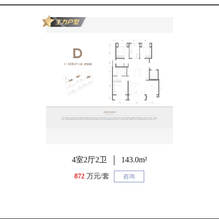
4室2厅2卫
143.0m²
872
万元/套
咨询