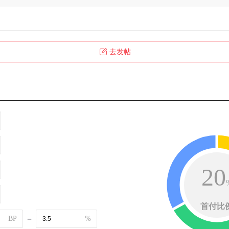
去发帖
20
首付比
BP
=
%