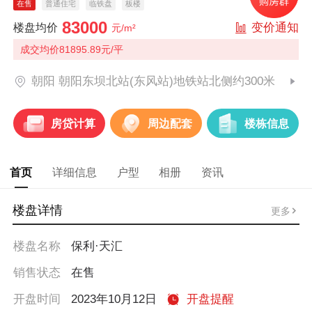
在售
普通住宅
临铁盘
板楼
83000
变价通知
楼盘均价
元/m²
成交均价81895.89元/平
朝阳 朝阳东坝北站(东风站)地铁站北侧约300米
房贷计算
周边配套
楼栋信息
首页
详细信息
户型
相册
资讯
楼盘详情
更多
楼盘名称
保利·天汇
销售状态
在售
开盘时间
2023年10月12日
开盘提醒