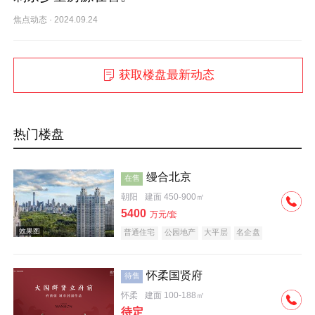
焦点动态
·
2024.09.24
获取楼盘最新动态
热门楼盘
缦合北京
在售
朝阳
建面 450-900㎡
5400
万元/套
普通住宅
公园地产
大平层
名企盘
怀柔国贤府
待售
怀柔
建面 100-188㎡
待定