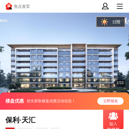
焦点首页
日照
1/53
楼盘优惠
抢先获取楼盘优惠活动信息！
立即报名
保利·天汇