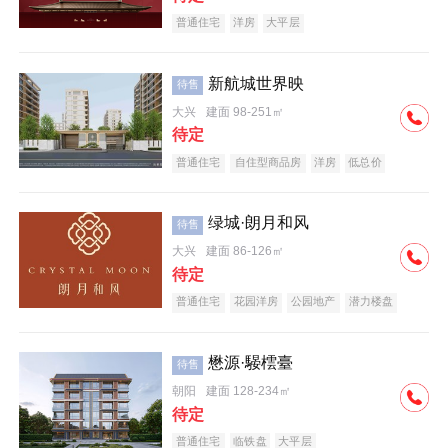
普通住宅
洋房
大平层
新航城世界映
待售
大兴
建面 98-251㎡
待定
普通住宅
自住型商品房
洋房
低总价
名企盘
绿城·朗月和风
待售
大兴
建面 86-126㎡
待定
普通住宅
花园洋房
公园地产
潜力楼盘
小户型
低总价
名企盘
懋源·騴橒臺
待售
朝阳
建面 128-234㎡
待定
普通住宅
临铁盘
大平层