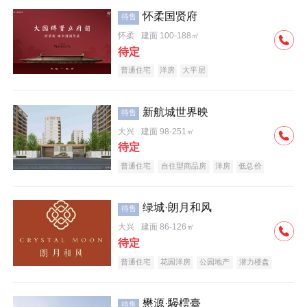
怀柔国贤府
待售
怀柔
建面 100-188㎡
待定
普通住宅
洋房
大平层
新航城世界映
待售
大兴
建面 98-251㎡
待定
普通住宅
自住型商品房
洋房
低总价
名企盘
绿城·朗月和风
待售
大兴
建面 86-126㎡
待定
普通住宅
花园洋房
公园地产
潜力楼盘
小户型
低总价
名企盘
懋源·騴橒臺
待售