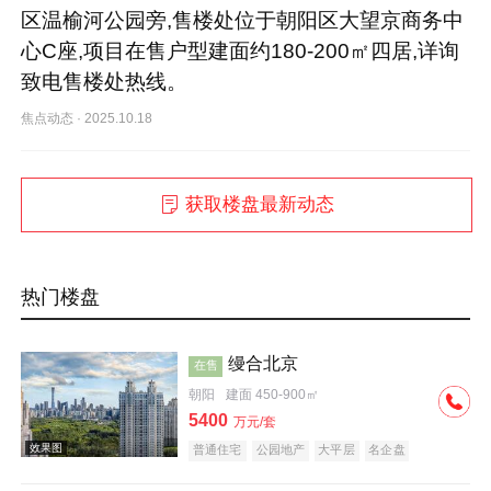
区温榆河公园旁,售楼处位于朝阳区大望京商务中
心C座,项目在售户型建面约180-200㎡四居,详询
致电售楼处热线。
焦点动态
·
2025.10.18
获取楼盘最新动态
热门楼盘
缦合北京
在售
朝阳
建面 450-900㎡
5400
万元/套
普通住宅
公园地产
大平层
名企盘