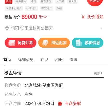
在售
普通住宅
洋房
花园洋房
大平层
名企盘
宜居生态地产
公园地产
中式地产
板楼
89000
变价通知
楼盘均价
元/m²
朝阳 朝阳温榆河公园旁
房贷计算
周边配套
楼栋信息
首页
详细信息
户型
相册
资讯
楼盘详情
更多
楼盘名称
北京城建·望京国誉府
销售状态
在售
开盘时间
2024年01月24日
开盘提醒