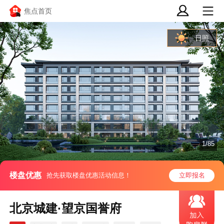
焦点首页
日照
1/85
楼盘优惠
抢先获取楼盘优惠活动信息！
立即报名
北京城建·望京国誉府