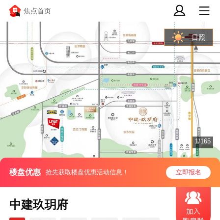
焦点首页
日照
1/165
楼盘优惠
抢先获取楼盘优惠活动信息！
立即报名
中建玖玥府