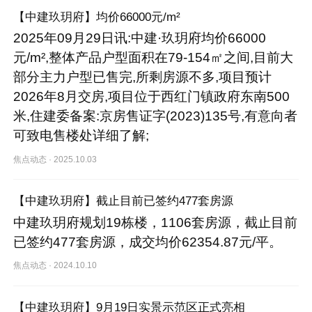
【中建玖玥府】均价66000元/m²
2025年09月29日讯:中建·玖玥府均价66000
元/m²,整体产品户型面积在79-154㎡之间,目前大
部分主力户型已售完,所剩房源不多,项目预计
2026年8月交房,项目位于西红门镇政府东南500
米,住建委备案:京房售证字(2023)135号,有意向者
可致电售楼处详细了解;
焦点动态
·
2025.10.03
【中建玖玥府】截止目前已签约477套房源
中建玖玥府规划19栋楼，1106套房源，截止目前
已签约477套房源，成交均价62354.87元/平。
焦点动态
·
2024.10.10
【中建玖玥府】9月19日实景示范区正式亮相