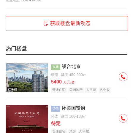
获取楼盘最新动态
热门楼盘
缦合北京
在售
朝阳
建面 450-900㎡
5400
万元/套
普通住宅
公园地产
大平层
名企盘
怀柔国贤府
待售
怀柔
建面 100-188㎡
待定
普通住宅
洋房
大平层