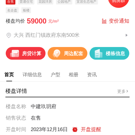
在售
普通住宅
花园洋房
公园地产
宜居生态地产
名企盘
板楼
59000
变价通知
楼盘均价
元/m²
大兴 西红门镇政府东南500米
房贷计算
周边配套
楼栋信息
首页
详细信息
户型
相册
资讯
楼盘详情
更多
楼盘名称
中建玖玥府
销售状态
在售
开盘时间
2023年12月16日
开盘提醒