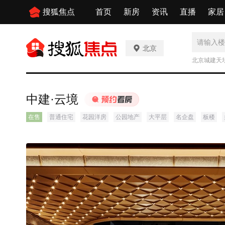
搜狐焦点
首页
新房
资讯
直播
家居
北京
北京城建天
中建·云境
在售
普通住宅
花园洋房
公园地产
大平层
名企盘
板楼