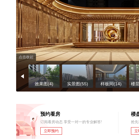
点击收起
效果图(4)
实景图(55)
样板间(14)
楼层
预约看房
楼
订阅看房动态 享受一对一的专业解答!
抢先
立即预约
立