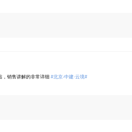
展开
站，销售讲解的非常详细
#北京-中建·云境#
展开