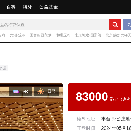
百科
海外
公益基金
坛府
龙湖·观萃
国誉燕园|朗润
和樾玉鸣
北京城建·国誉颂
北京城建·龙樾
多层
VR
日照
83000
元/㎡（参
楼盘地址:
丰台 郭公庄地
开盘时间:
2024年05月1