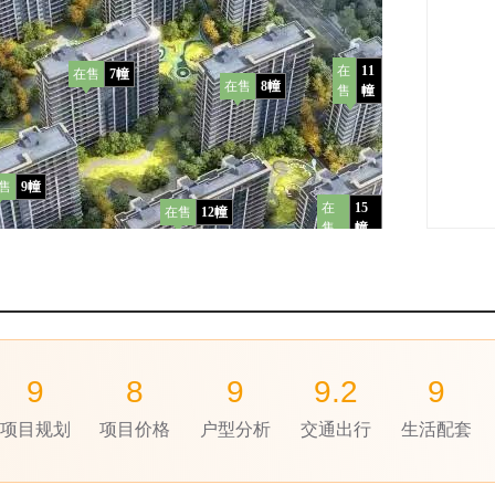
在
11
在售
7幢
在售
8幢
售
幢
在
16
售
9幢
售
幢
在
15
在售
12幢
售
幢
在售
14幢
9
8
9
9.2
9
在售
13幢
项目规划
项目价格
户型分析
交通出行
生活配套