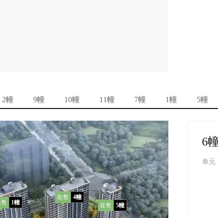
2幢
9幢
10幢
11幢
7幢
1幢
5幢
6
单元
在售
4幢
在售
1幢
在售
5幢