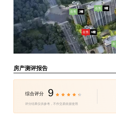
在售
3幢
在售
2幢
在售
6幢
在
在售
10幢
房产测评报告
9
综合评分
评分结果仅供参考，不作交易依据使用