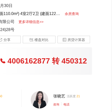
4月30日
110.0m²)
4室2厅2卫 (建面122.0m²)
4室2厅3卫 (建面192.0m²)
余房查询
有限公司
更多详细信息>>
24)28号

分享

楼盘对比

房贷计算器
4006162877
转
450312

照(2)
张晓艺
60
活跃度
21
咨询
电话