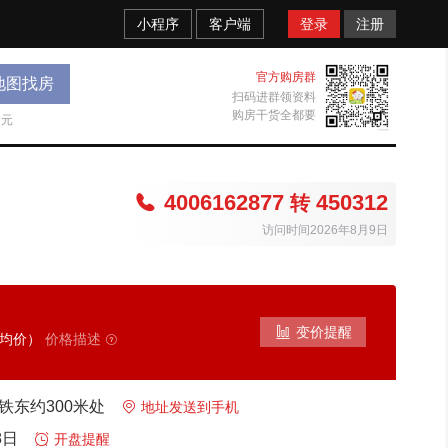
小程序
客户端
登录
注册
官方购房群
地图找房
扫码进群领资料
购房干货全都要
天元
4006162877
450312

转
访问时间2026年8月9日

变价提醒
考均价）
价格描述

铁东约300米处

地址发送到手机
8日

开盘提醒