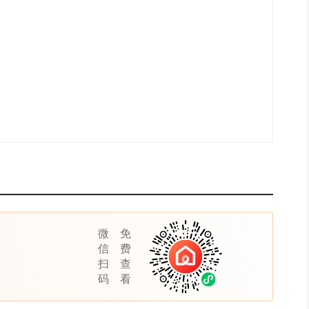
微
免
信
费
扫
查
码
看