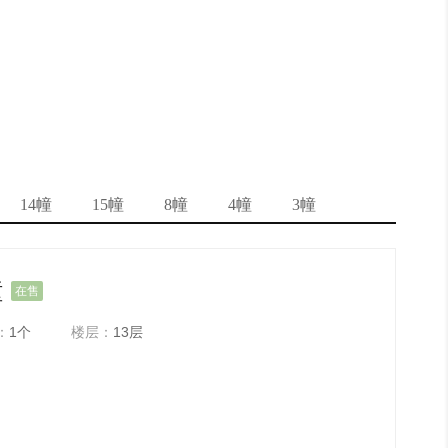
14幢
15幢
8幢
4幢
3幢
幢
在售
：
1个
楼层：
13层