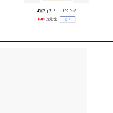
4室2厅3卫
192.0m²
1689
万元/套
咨询