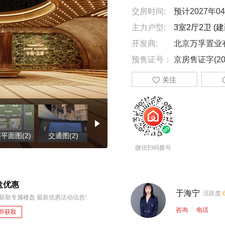
交房时间:
预计2027年0
主力户型:
3室2厅2卫 (建面
开发商:
北京万孚置业
预售证号：
京房售证字(20

关注
平面图(2)
交通图(2)
周边配套图(29)
施工进度图(8)
楼盘证
微信扫码拨号
盘优惠
于海宁
活跃度
获取专属楼盘 最新优惠活动信息!
咨询
电话
即获取