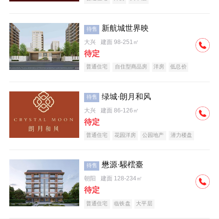
新航城世界映
待售
大兴
建面 98-251㎡
待定
普通住宅
自住型商品房
洋房
低总价
名企盘
绿城·朗月和风
待售
大兴
建面 86-126㎡
待定
普通住宅
花园洋房
公园地产
潜力楼盘
小户型
低总价
名企盘
懋源·騴橒臺
待售
朝阳
建面 128-234㎡
待定
普通住宅
临铁盘
大平层