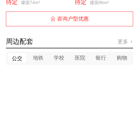
待定
待定
建面74m²
建面86m²
咨询户型优惠

周边配套
更多

地铁
学校
医院
银行
购物
公交