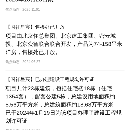
焦点动态
·
2025.11.01
【国祥星宸】售楼处已开放
项目由北京住总集团、北京建工集团、密云城
投、北京众智联合联合开发，产品为74-158平米
洋房，售楼处已开放。
焦点动态
·
2024.06.27
【国祥星宸】已办理建设工程规划许可证
项目共计23栋建筑，包括住宅楼18栋（住宅
1354套），配套公建5栋，总建设用地面积约
5.56万平方米，总建筑面积约18.68万平方米。
已于2024年1月19日为该项目办理了建设工程规
划许可证