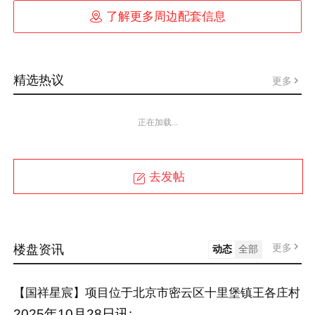

了解更多周边配套信息
精选热议
更多
正在加载...
去发帖
更多
楼盘资讯
动态
全部
【国祥星宸】项目位于北京市密云区十里堡镇王各庄村
2025年10月28日讯: