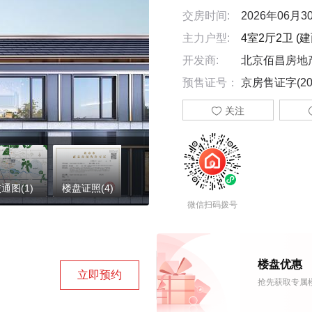
交房时间:
2026年06月3
主力户型:
4室2厅2卫 (建面
开发商:
北京佰昌房地
预售证号：
京房售证字(202

关注
通图(1)
楼盘证照(4)
微信扫码拨号
楼盘优惠
立即预约
抢先获取专属楼