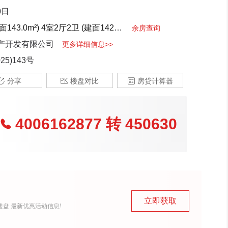
0日
143.0m²)
4室2厅2卫 (建面142.0m²)
3室2厅2卫 (建面103.0m²)
余房查询
产开发有限公司
更多详细信息>>
5)143号

分享

楼盘对比

房贷计算器
4006162877
转
450630

立即获取
盘 最新优惠活动信息!