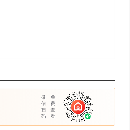
在
13-
售
5
微
免
信
费
扫
查
码
看