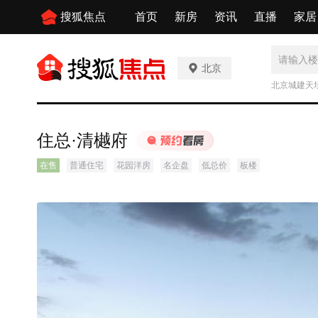
搜狐焦点
首页
新房
资讯
直播
家居
北京
北京城建天
住总·清樾府
在售
普通住宅
花园洋房
名企盘
低总价
板楼