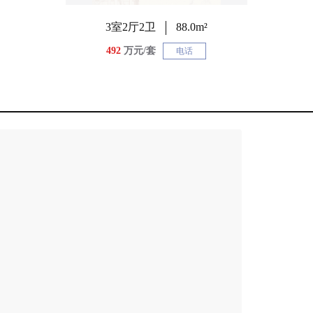
3室2厅2卫
88.0m²
492
万元/套
电话