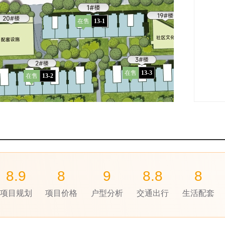
在售
13-1
在
13-
在售
13-3
在售
13-2
售
4
在
13-
在售
13-7
售
6
8.9
8
9
8.8
8
在
13-
项目规划
项目价格
户型分析
交通出行
生活配套
售
9
在售
13-8