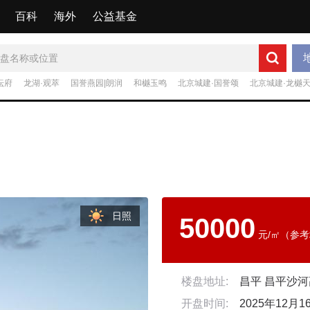
百科
海外
公益基金
坛府
龙湖·观萃
国誉燕园|朗润
和樾玉鸣
北京城建·国誉颂
北京城建·龙樾
日照
50000
元/㎡（参
楼盘地址:
开盘时间:
2025年12月1