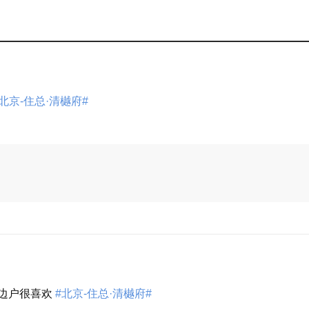
在售
13-11
在售
13-12
在
13-
北京-住总·清樾府#
在售
13-13
售
14
展开
在
13-
在售
13-16
售
15
在
13-
在售
13-17
售
18
的边户很喜欢
#北京-住总·清樾府#