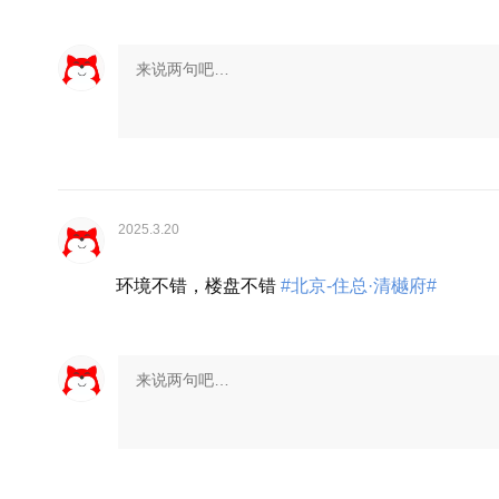
2025.3.20
环境不错，楼盘不错
#北京-住总·清樾府#
展开