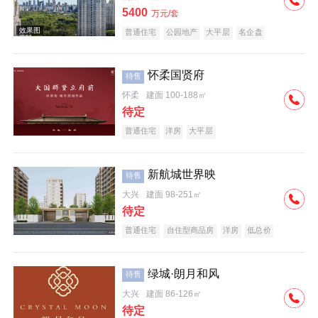
5400
万元/套
普通住宅
公园地产
大平层
名企盘
怀柔国贤府
待售
怀柔
建面 100-188㎡
待定
普通住宅
洋房
大平层
新航城世界映
待售
大兴
建面 98-251㎡
待定
普通住宅
自住型商品房
洋房
低总价
名企盘
绿城·朗月和风
待售
大兴
建面 86-126㎡
待定