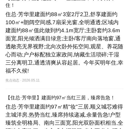
住！
住总·芳华里建面约88㎡3室2厅2卫,舒享建面约
100㎡+朗阔空间感,7扇采光窗,全明通透;区域内
建面约88㎡值此做到约4.1m宽厅;主卧套约3.6m
面宽,阳光倾洒满目绿意;主卧/客厅南向落地窗,通
透敞亮无界视野;北向次卧外拓空间,观星、养花随
心而动;户户标配独立家政间,纳藏生活琐碎;干湿
三分离明卫,通透清爽从容起居。今年买明年住,幸
福不久候!
焦点动态
·
2026.05.11
【住总·芳华里】建面约97㎡当红三居，臻席告急！
住总·芳华里建面约97㎡精"妆"三居,顺义城芯难得
主城洋房,热势当红,臻席持续递减,余量告急!户型
臻筑全明格局、南向三面宽,阳光双卧面积相当,全