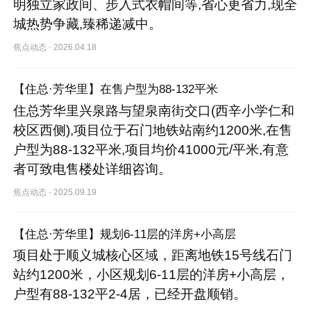
明独立家政间、步入式衣帽间等,省心更省力,现全
城热势争藏,臻稀递减中。
焦点动态
·
2026.04.18
【住总·芳华里】在售户型为88-132平米
住总芳华里兴泉路与望泉南街交口(西辛小学仁和
校区西侧),项目位于石门地铁站南约1200米,在售
户型为88-132平米,项目均价41000元/平米,有意
者可致电售楼处详细咨询。
焦点动态
·
2025.09.19
【住总·芳华里】规划6-11层的洋房+小高层
项目处于顺义城核心区域，距离地铁15号线石门
站约1200米，小区规划6-11层的洋房+小高层，
户型有88-132平2-4居，已经开盘顺销。