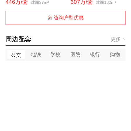
446万/套
607万/套
建面97m²
建面132m²
咨询户型优惠

周边配套
更多

地铁
学校
医院
银行
购物
公交