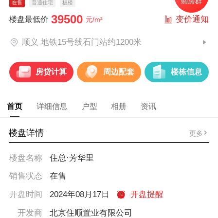
在售
普通住宅
板楼
39500
变价通知
楼盘最低价
元/m²
顺义 地铁15号线石门站约1200米
房贷计算
周边配套
楼栋信息
首页
详细信息
户型
相册
资讯
楼盘详情
更多
楼盘名称
住总·芳华里
销售状态
在售
开盘时间
2024年08月17日
开盘提醒
开发商
北京住顺置业有限公司