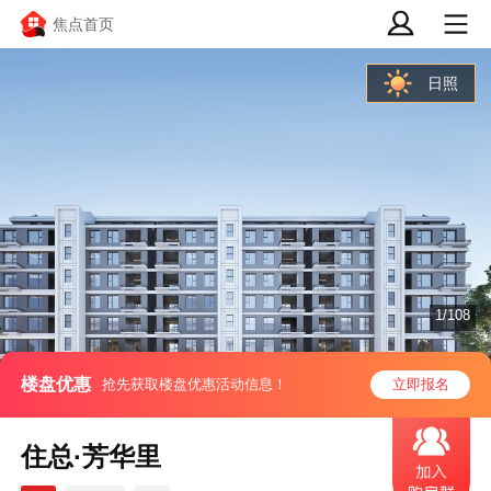
焦点首页
日照
1/108
楼盘优惠
抢先获取楼盘优惠活动信息！
立即报名
住总·芳华里