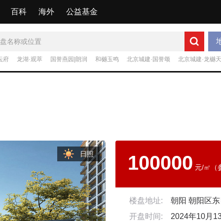
百科
海外
公益基金
坛府
龙湖·观萃
国誉燕园|朗润
和樾玉鸣
北京城建·国誉颂
北京城建·龙樾
日照
100000
元/㎡（
楼盘地址:
朝阳 朝阳区
开盘时间:
2024年10月1