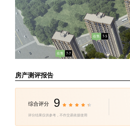
在售
7-5
在售
7-7
房产测评报告
在售
7-8
9
综合评分
评分结果仅供参考，不作交易依据使用