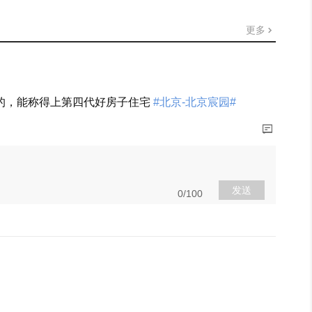
更多
的，能称得上第四代好房子住宅
#北京-北京宸园#
展开
发送
0/100