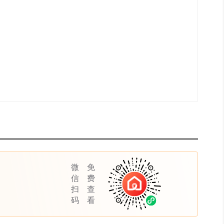
在
6-
售
1
在
6-
在
6-
售
3
售
2
在
6-
售
5
在
6-
售
4
微
免
信
费
在
6-
扫
查
售
6
码
看