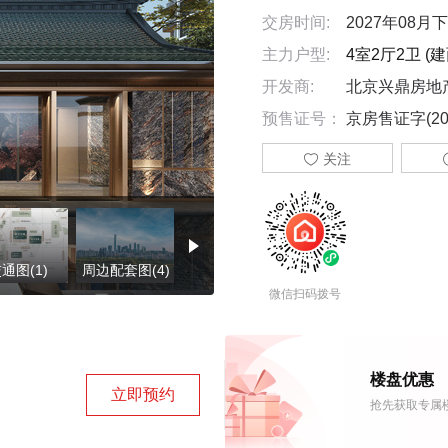
交房时间:
2027年08月
主力户型:
4室2厅2卫 (建面
开发商:
北京兴鼎房地
预售证号：
京房售证字(20

关注
通图(1)
周边配套图(4)
楼盘证照(2)
微信扫码拨号
楼盘优惠
立即预约
抢先获取专属楼