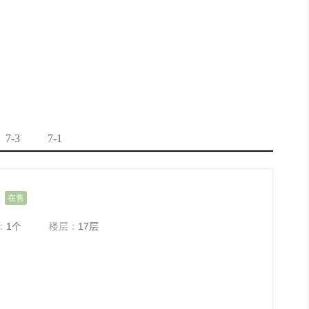
7-3
7-1
在售
：
1个
楼层：
17层