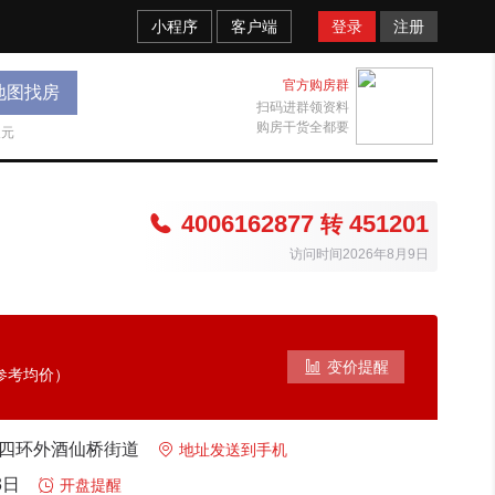
小程序
客户端
登录
注册
官方购房群
地图找房
扫码进群领资料
购房干货全都要
天元
4006162877
451201

转
访问时间2026年8月9日

变价提醒
参考均价）
东四环外酒仙桥街道

地址发送到手机
3日

开盘提醒