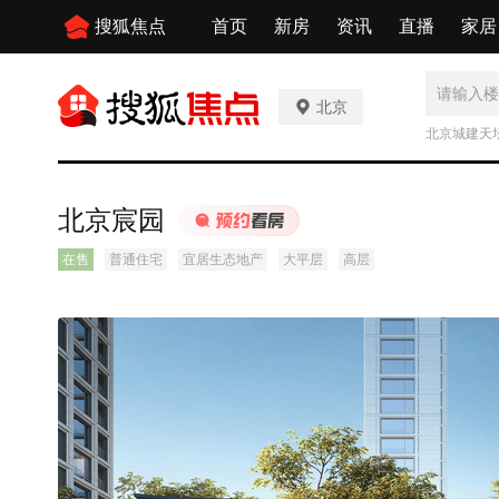
搜狐焦点
首页
新房
资讯
直播
家居
北京
北京城建天
北京宸园
在售
普通住宅
宜居生态地产
大平层
高层