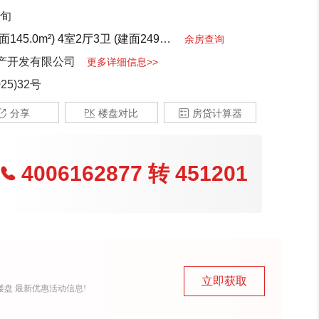
下旬
145.0m²)
4室2厅3卫 (建面249.0m²)
4室2厅3卫 (建面220.0m²)
余房查询
产开发有限公司
更多详细信息>>
25)32号

分享

楼盘对比

房贷计算器
4006162877
转
451201

立即获取
盘 最新优惠活动信息!