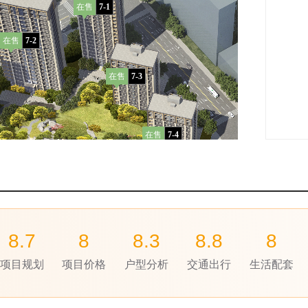
在售
7-1
在售
7-2
在售
7-3
在售
7-4
在售
7-6
8.7
8
8.3
8.8
8
项目规划
项目价格
户型分析
交通出行
生活配套