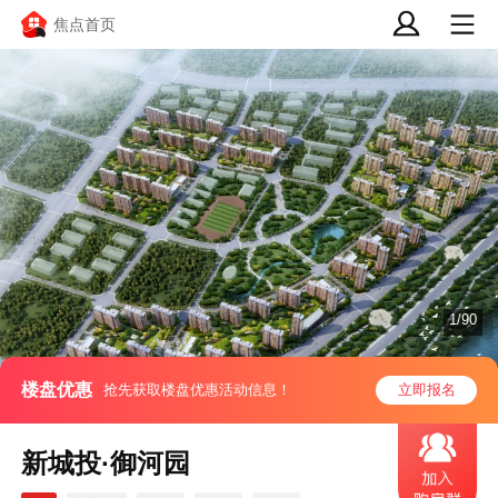
焦点首页
1/90
楼盘优惠
抢先获取楼盘优惠活动信息！
立即报名
新城投·御河园