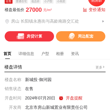
在售
普通住宅
低总价
小户型
小高层
27000
变价通知
楼盘最低价
元/m²
房山 长阳镇永惠街与高龄南路交汇处
房贷计算
周边配套
首页
详细信息
户型
相册
资讯
楼盘详情
更多
楼盘名称
新城投·御河园
销售状态
在售
开盘时间
2024年07月20日
开盘提醒
开发商
北京市房山新城置业有限责任公司