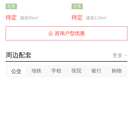
在售
在售
待定
待定
建面65m²
建面110m²
咨询户型优惠

周边配套
更多

地铁
学校
医院
银行
购物
公交