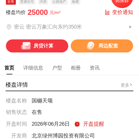
在售
普通住宅
洋房
公园地产
板楼
25000
变价通知
楼盘均价
元/m²
密云 密云万象汇向东约350米
房贷计算
周边配套
首页
详细信息
户型
相册
资讯
楼盘详情
更多
楼盘名称
国樾天颂
销售状态
在售
开盘时间
2026年06月26日
开盘提醒
开发商
北京绿州博园投资有限公司