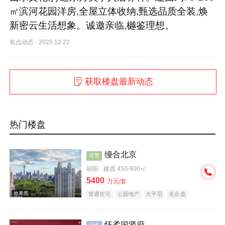
㎡滨河花园洋房,全屋立体收纳,甄选品质全装,焕
新密云生活想象。诚邀亲临,樾鉴理想。
焦点动态
·
2025.12.22
获取楼盘最新动态
热门楼盘
缦合北京
在售
朝阳
建面 450-900㎡
5400
万元/套
普通住宅
公园地产
大平层
名企盘
怀柔国贤府