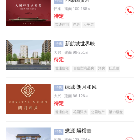
待售
怀柔
建面 100-188㎡
待定
普通住宅
洋房
大平层
新航城世界映
待售
大兴
建面 98-251㎡
待定
普通住宅
自住型商品房
洋房
低总价
名企盘
绿城·朗月和风
待售
大兴
建面 86-126㎡
待定
普通住宅
花园洋房
公园地产
潜力楼盘
小户型
低总价
名企盘
懋源·騴橒臺
待售
朝阳
建面 128-234㎡