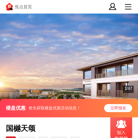
焦点首页
1/47
楼盘优惠
抢先获取楼盘优惠活动信息！
立即报名
国樾天颂