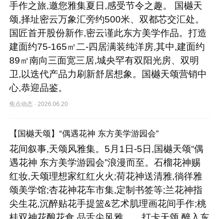
手作之旅,邀您雅集夏日,感受节令之趣。 国樾天
颂,择址密云万象汇旁约500米、双都芯交汇处。
国匠首开股份新作,密云谨此东方美学作品。打造
建面约75-165㎡二-四居满装纯洋房,其中,建面约
89㎡南向三面宽三居,城央罕有双阳光房、双明
卫,以迭代产品力刷新舒居想象。国樾天颂营销中
心,恭迎品鉴。
焦点动态
·
2026.06.20
【国樾天颂】“偶遇花神 东方美学游园会”
花间叙事,天颂风雅集。5月1日-5日,国樾天颂“偶
遇花神 东方美学游园会”浪漫而至。石榴花神赐
红妆,天颂理想家红红火火;荷花神送清雅,徜徉雅
颂美学馆;杏花神花车市集,定制书签等;兰花神指
尖生花,沉醉贴花手提篮&艺术肌理画花间手作;桃
桂双神花酿花食,品舌尖风雅……打卡天颂,醉入东