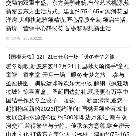
交融的双重丰盛。东方美学建筑,当代艺术桃源,焕
新密云东方生活方式。建面约75-165㎡滨河花园
洋房,大师执笔雅颂精妆,匠心品质全装,颂启生活
新境。营销中心静候莅临,樾鉴理想新生活。
焦点动态
·
2026.02.25
【国樾天颂】12月21日开启一场「暖冬奇梦之旅」
暖冬颂歌,新愿来袭!12月21日,国樾天颂携手“童礼
童智丨童学堂”开启一场「暖冬奇梦之旅」,参与
圣诞拼图、驯鹿运球等欢乐大挑战,解锁《疯狂动
物城》惊喜盲盒、圣诞周边好礼,现场更有万字中
国结手作及冬至饺子、暖饮……新喜满满,邀您一
起拥抱崭新的2026!预约详询! 国樾天颂坐落城市
发展金轴水源路C位,约500米即达万象汇,潮白双
河交汇,兼得繁华与宁静。传承东方意蕴,融合密云
山水文化,打造东方美学人居标杆。建面约75-165