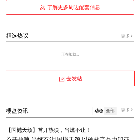

了解更多周边配套信息
精选热议
更多
正在加载...
去发帖
更多
楼盘资讯
动态
全部
【国樾天颂】首开热映，当燃不让！
首开热映,当燃不让!国樾天颂,以硬核产品力印证