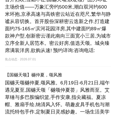
主场价值——万象汇旁约500米,潮白双河约600
米环抱,京承高速与高铁密云站近在咫尺,繁华与静
谧从容切换。首开股份深耕密云迭新之作,打造建
面约75-165㎡滨河花园洋房,其中建面约89㎡爆
款神户型,创新密云谨此南向三面宽小三居,为城市
立序全新人居范本。密云好房,值选天颂。城央臻
席满装洋房,欲购从速! 预约详询:咨询电话:
焦点动态
·
2026.07.01
【国樾天颂】樾仲夏，颂风雅
国樾天颂樾仲夏,颂风雅。6月19日-6月21日,端午
遇见夏至,国樾天颂「樾颂仲夏荟」风雅而至。艾
草锤与多巴胺编织篮,手作安康,指尖藏福。夏凉
帽、雅扇手绘,纳清风入怀。萌趣皮具手机包与潮
流托特包手作,定制夏日灵感妙趣。一场生活美学