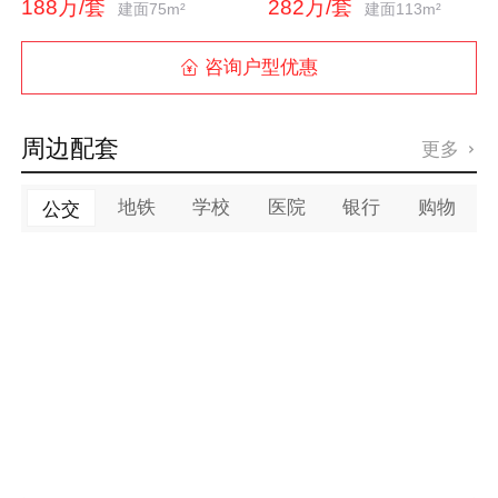
188万/套
282万/套
建面75m²
建面113m²
咨询户型优惠

周边配套
更多

地铁
学校
医院
银行
购物
公交