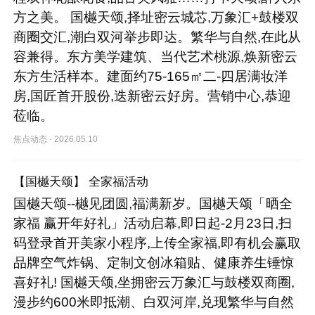
方之美。 国樾天颂,择址密云城芯,万象汇+鼓楼双
商圈交汇,潮白双河举步即达。繁华与自然,在此从
容兼得。东方美学建筑、当代艺术桃源,焕新密云
东方生活样本。建面约75-165㎡二-四居满妆洋
房,国匠首开股份,迭新密云好房。营销中心,恭迎
莅临。
焦点动态
·
2026.05.10
【国樾天颂】 全家福活动
国樾天颂--樾见团圆,福满新岁。国樾天颂「晒全
家福 赢开年好礼」活动启幕,即日起-2月23日,扫
码登录首开美家小程序,上传全家福,即有机会赢取
品牌空气炸锅、定制文创冰箱贴、健康养生锤惊
喜好礼! 国樾天颂,坐拥密云万象汇与鼓楼双商圈,
漫步约600米即抵潮、白双河岸,兑现繁华与自然