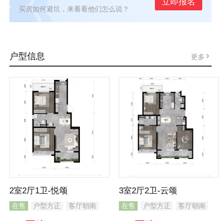
立即报名
买房如何避坑，来看看他们怎么说？
户型信息
更多
2室2厅1卫-悦颂
3室2厅2卫-云颂
在售
户型方正
客厅朝南
在售
户型方正
客厅朝南