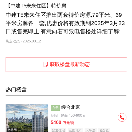
【中建T5未来住区】特价房
中建T5未来住区推出两套特价房源,79平米、69
平米房源各一套,优惠价格有效期到2025年3月23
日或售完即止,有意向着可致电售楼处详细了解;
焦点动态
·
2025.03.12
获取楼盘最新动态
热门楼盘
缦合北京
在售
朝阳
建面 450-900㎡
5400
万元/套
普通住宅
公园地产
大平层
名企盘