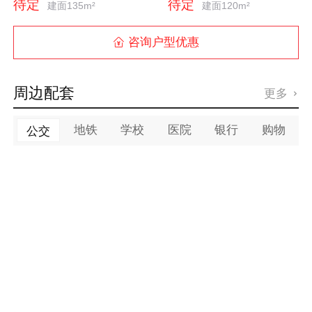
待定
待定
建面135m²
建面120m²
咨询户型优惠

周边配套
更多

地铁
学校
医院
银行
购物
公交