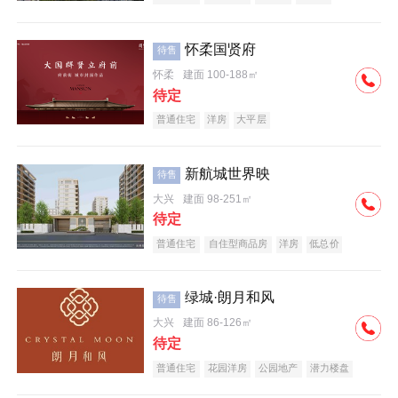
怀柔国贤府
待售
怀柔
建面 100-188㎡
待定
普通住宅
洋房
大平层
新航城世界映
待售
大兴
建面 98-251㎡
待定
普通住宅
自住型商品房
洋房
低总价
名企盘
绿城·朗月和风
待售
大兴
建面 86-126㎡
待定
普通住宅
花园洋房
公园地产
潜力楼盘
小户型
低总价
名企盘