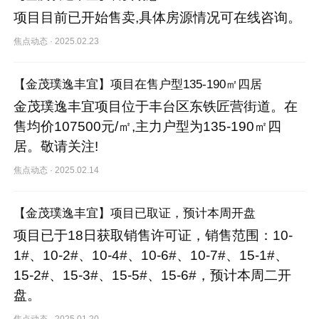
项目目前已开始售卖,具体房源情况可在线咨询。
焦点动态
·
2025.02.23
【金茂璞逸丰宜】项目在售户型135-190㎡四居
金茂璞逸丰宜项目位于丰台区东铁匠营街道。在
售均价107500元/㎡,主力户型为135-190㎡四
居。敬请关注!
焦点动态
·
2025.02.14
【金茂璞逸丰宜】项目已取证，预计本周开盘
项目已于18日获取销售许可证，销售范围：10-
1#、10-2#、10-4#、10-6#、10-7#、15-1#、
15-2#、15-3#、15-5#、15-6#，预计本周二开
盘。
焦点动态
·
2025.01.20