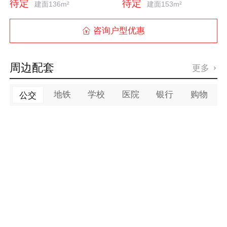
待定
待定
建面136m²
建面153m²
咨询户型优惠

周边配套
更多

地铁
学校
医院
银行
购物
公交