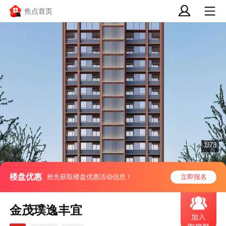
焦点首页
1/73
楼盘优惠
抢先获取楼盘优惠活动信息！
立即报名
金茂璞逸丰宜