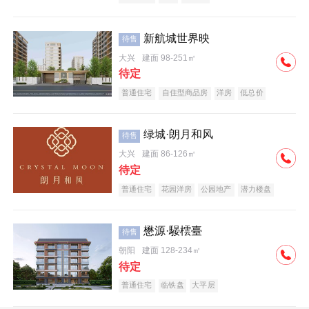
新航城世界映
待售
大兴
建面 98-251㎡
待定
普通住宅
自住型商品房
洋房
低总价
名企盘
绿城·朗月和风
待售
大兴
建面 86-126㎡
待定
普通住宅
花园洋房
公园地产
潜力楼盘
小户型
低总价
名企盘
懋源·騴橒臺
待售
朝阳
建面 128-234㎡
待定
普通住宅
临铁盘
大平层