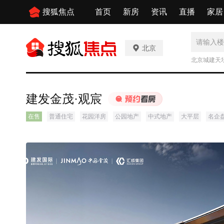
搜狐焦点
首页
新房
资讯
直播
家居
北京
北京城建天
建发金茂·观宸
在售
普通住宅
花园洋房
公园地产
中式地产
大平层
名企