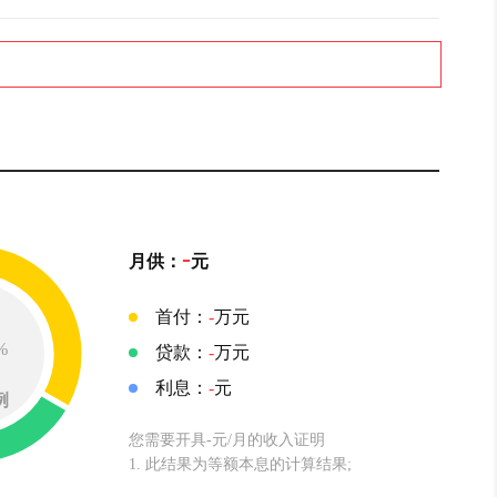
-
月供：
元
首付：
-
万元
%
贷款：
-
万元
利息：
-
元
例
您需要开具-元/月的收入证明
1. 此结果为等额本息的计算结果;