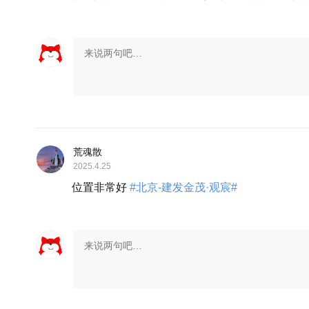
荒魂散
2025.4.25
位置非常好
#北京-建发金茂·观宸#
展开