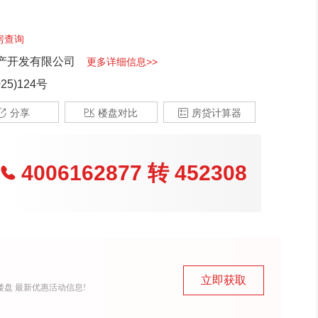
房查询
产开发有限公司
更多详细信息>>
5)124号

分享

楼盘对比

房贷计算器
4006162877
转
452308

立即获取
盘 最新优惠活动信息!