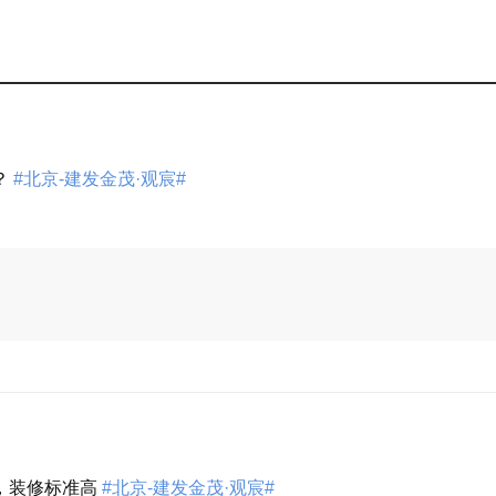
？
#北京-建发金茂·观宸#
展开
，装修标准高
#北京-建发金茂·观宸#