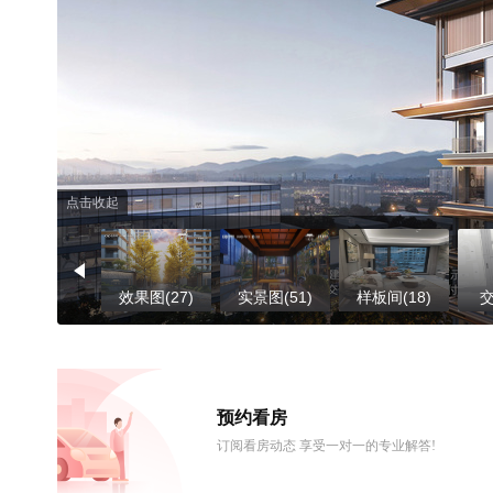
点击收起
效果图(27)
实景图(51)
样板间(18)
交
预约看房
订阅看房动态 享受一对一的专业解答!