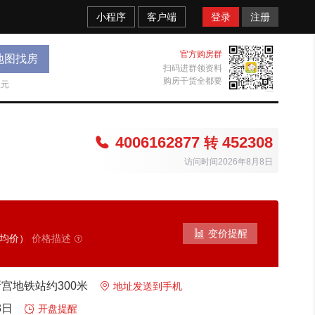
小程序
客户端
登录
注册
官方购房群
地图找房
扫码进群领资料
购房干货全都要
天元
4006162877
452308

转
访问时间2026年8月8日

变价提醒
考均价）
价格描述

新宫地铁站约300米

地址发送到手机
3日

开盘提醒