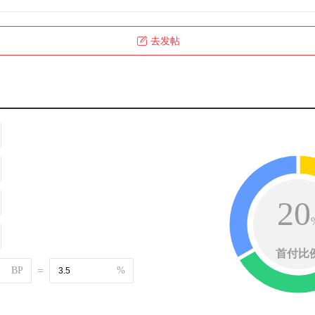
去发帖
20
首付比
BP
=
%