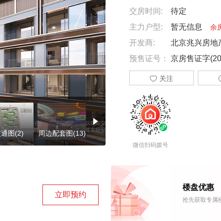
交房时间:
待定
主力户型:
暂无信息
余
开发商:
北京兆兴房地
预售证号：
京房售证字(202

关注
通图(2)
周边配套图(13)
楼盘证照(6)
微信扫码拨号
楼盘优惠
立即预约
抢先获取专属楼