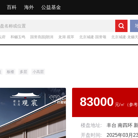
百科
海外
公益基金
坛府
和樾玉鸣
国誉燕园|朗润
龙湖·观萃
北京城建·国誉颂
北京城建·龙樾
盘
板楼
多层
小高层
83000
元/㎡（参
楼盘地址:
丰台 南四环 
开盘时间:
2025年03月2