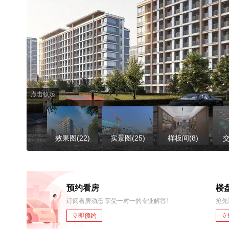
点击收起
效果图(22)
实景图(25)
样板间(8)
交
预约看房
楼
订阅看房动态 享受一对一的专业解答!
抢先
立即预约
立