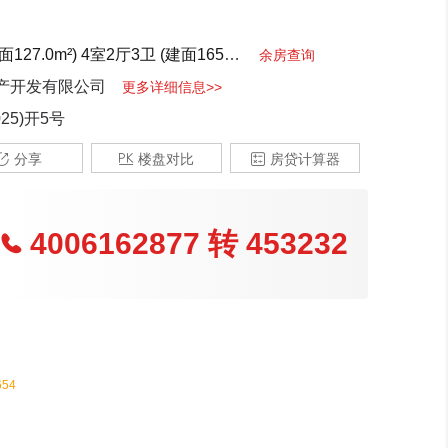
127.0m²)
4室2厅3卫 (建面165.0m²)
3室2厅2卫 (建面91.0m²)
余房查询
产开发有限公司
更多详细信息>>
25)开5号

分享

楼盘对比

房贷计算器
4006162877
转
453232

654