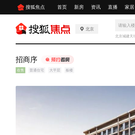
搜狐焦点
首页
新房
资讯
直播
家居
北京
北京城建天
招商序
在售
普通住宅
大平层
板楼