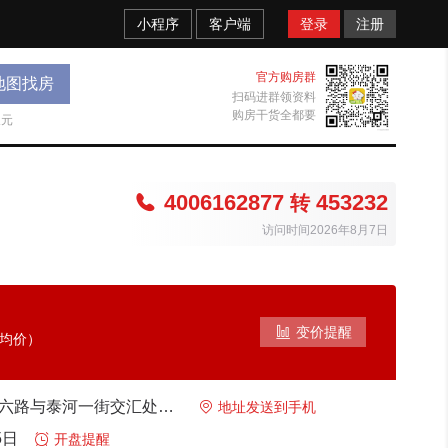
小程序
客户端
登录
注册
官方购房群
地图找房
扫码进群领资料
购房干货全都要
天元
4006162877
453232

转
访问时间2026年8月7日

变价提醒
考均价）
大兴 大兴博兴六路与泰河一街交汇处佛东北侧

地址发送到手机
5日

开盘提醒