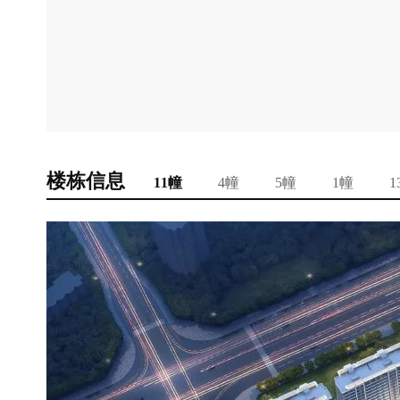
楼栋信息
11幢
4幢
5幢
1幢
1