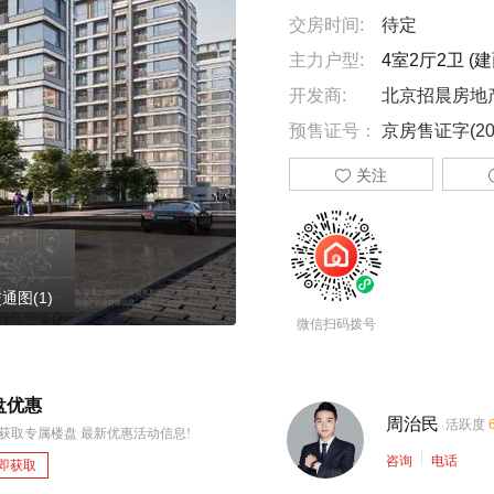
交房时间:
待定
主力户型:
4室2厅2卫 (建面
开发商:
北京招晨房地
预售证号：
京房售证字(20

关注
通图(1)
微信扫码拨号
盘优惠
周治民
活跃度
获取专属楼盘 最新优惠活动信息!
咨询
电话
即获取