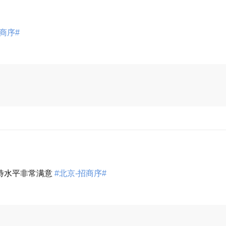
商序#
展开
待水平非常满意
#北京-招商序#
展开