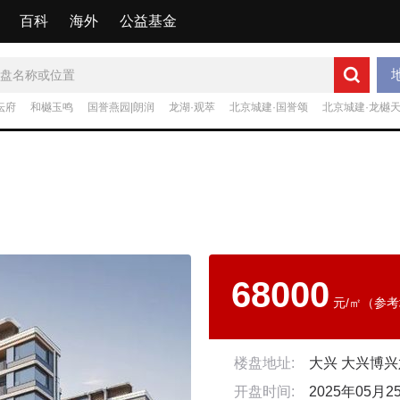
百科
海外
公益基金
坛府
和樾玉鸣
国誉燕园|朗润
龙湖·观萃
北京城建·国誉颂
北京城建·龙樾
68000
元/㎡（参
楼盘地址:
开盘时间:
2025年05月2