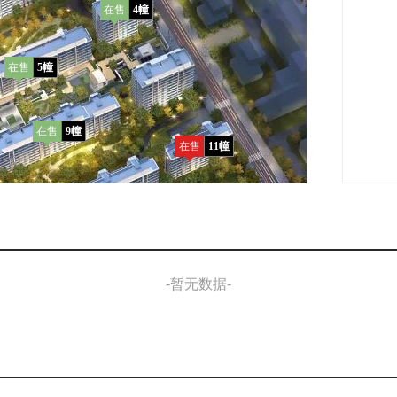
在售
4幢
在售
5幢
在售
9幢
在售
11幢
3幢
-暂无数据-