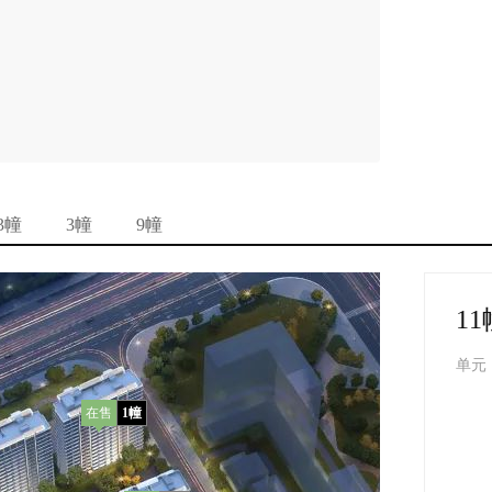
3幢
3幢
9幢
11
单元
在售
1幢