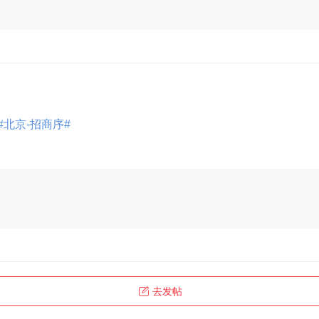
#北京-招商序#
展开
去发帖