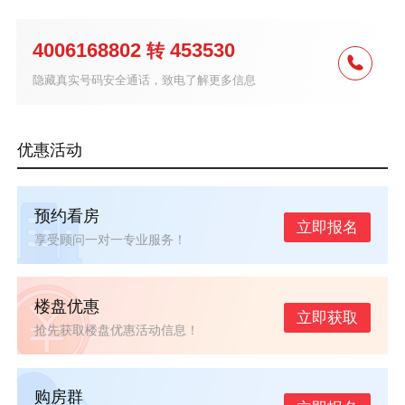
4006168802
453530
转
隐藏真实号码安全通话，致电了解更多信息
优惠活动
预约看房
立即报名
享受顾问一对一专业服务！
楼盘优惠
立即获取
抢先获取楼盘优惠活动信息！
购房群