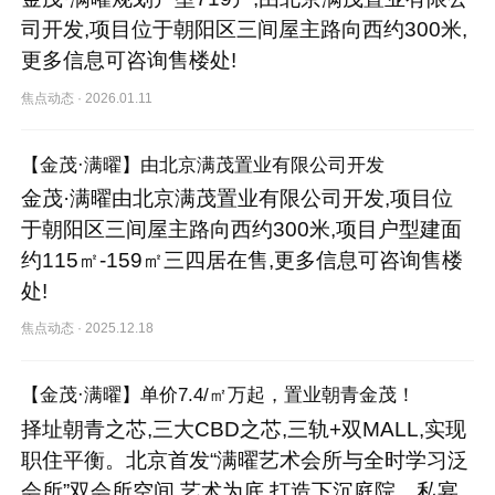
司开发,项目位于朝阳区三间屋主路向西约300米,
更多信息可咨询售楼处!
焦点动态
·
2026.01.11
【金茂·满曜】由北京满茂置业有限公司开发
金茂·满曜由北京满茂置业有限公司开发,项目位
于朝阳区三间屋主路向西约300米,项目户型建面
约115㎡-159㎡三四居在售,更多信息可咨询售楼
处!
焦点动态
·
2025.12.18
【金茂·满曜】单价7.4/㎡万起，置业朝青金茂！
择址朝青之芯,三大CBD之芯,三轨+双MALL,实现
职住平衡。北京首发“满曜艺术会所与全时学习泛
会所”双会所空间,艺术为底,打造下沉庭院、私宴