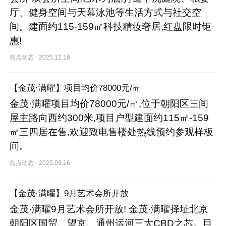
厅、健身空间与天幕泳池等生活方式与社交空
间。建面约115-159㎡科技精妆奢居,红盘限时钜
惠!
焦点动态
·
2025.12.18
【金茂·满曜】项目均价78000元/㎡
金茂·满曜项目均价78000元/㎡,位于朝阳区三间
屋主路向西约300米,项目户型建面约115㎡-159
㎡三四居在售,欢迎致电售楼处热线预约参观样板
间。
焦点动态
·
2025.09.16
【金茂·满曜】9月艺术会所开放
金茂·满曜9月艺术会所开放! 金茂·满曜择址北京
朝阳区国贸、望京、通州运河三大CBD之芯。目