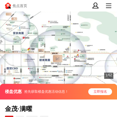
焦点首页
1/62
楼盘优惠
抢先获取楼盘优惠活动信息！
立即报名
金茂·满曜