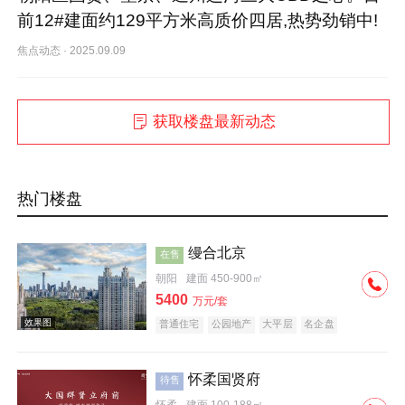
前12#建面约129平方米高质价四居,热势劲销中!
焦点动态
·
2025.09.09
获取楼盘最新动态
热门楼盘
缦合北京
在售
朝阳
建面 450-900㎡
5400
万元/套
普通住宅
公园地产
大平层
名企盘
怀柔国贤府
待售
怀柔
建面 100-188㎡