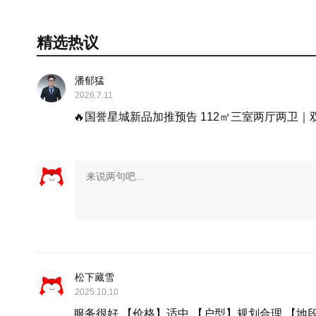
精选热议
潘郁猛
2026.7.11
🔥国誉星城新品加推预告 112㎡三室两厅两卫
松下藏雪
2025.10.10
服务很好 【价格】适中 【户型】规划合理 【地