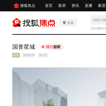
搜狐焦点
首页
新房
资讯
直播
家居
北京
北京城建天
国誉星城
在售
普通住宅
低总价