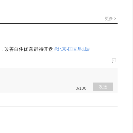
更多
感，改善自住优选 静待开盘
#北京-国誉星城#
展开
发送
0/100