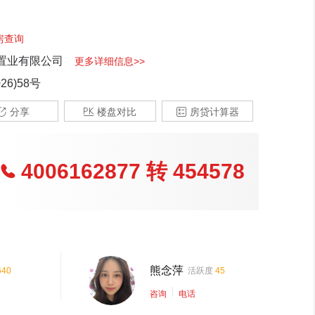
房查询
置业有限公司
更多详细信息>>
26)58号

分享

楼盘对比

房贷计算器
4006162877
转
454578

熊念萍
640
活跃度
45
咨询
电话