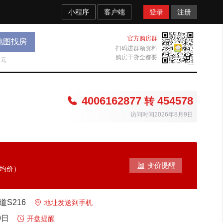
小程序
客户端
登录
注册
官方购房群
地图找房
扫码进群领资料
购房干货全都要
天元
4006162877
454578

转
访问时间2026年8月9日

变价提醒
考均价）
道S216

地址发送到手机
9日

开盘提醒