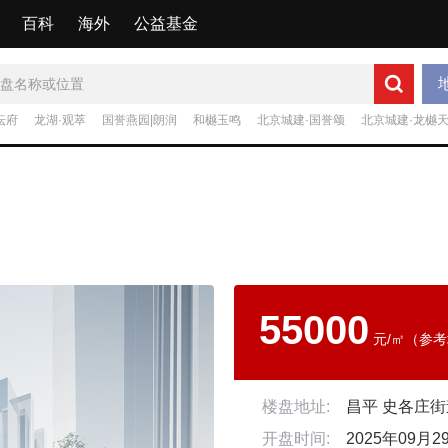
百科
海外
公益基金
坛府
龙湖·观萃
国誉燕园|朗润
和樾玉鸣
北京城建·国誉颂
北京城建·龙樾
55000
元/㎡（参
楼盘地址:
昌平 史各庄街
开盘时间:
2025年09月2