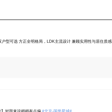
｜双户型可选 方正全明格局，LDK主流设计 兼顾实用性与居住质
段】对我来说稍稍有点偏
#北京-国誉星城#