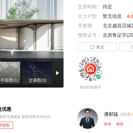
交房时间:
待定
主力户型:
暂无信息
余
开发商:
北京越昌贝城
预售证号：
京房售证字(20

关注
平面图(1)
交通图(3)
楼盘证照(5)
微信扫码拨号
盘优惠
潘郁猛
活跃度
获取专属楼盘 最新优惠活动信息!
咨询
电话
即获取