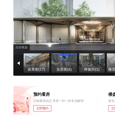
点击收起
效果图(17)
实景图(6)
样板间(1)
楼层
预约看房
楼
订阅看房动态 享受一对一的专业解答!
抢先
立即预约
立