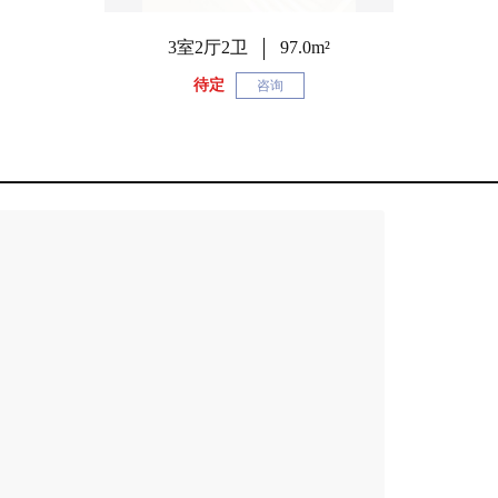
3室2厅2卫
97.0m²
待定
咨询