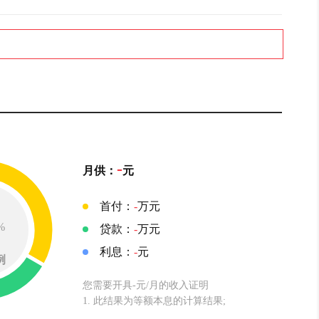
-
月供：
元
首付：
-
万元
%
贷款：
-
万元
利息：
-
元
例
您需要开具-元/月的收入证明
1. 此结果为等额本息的计算结果;