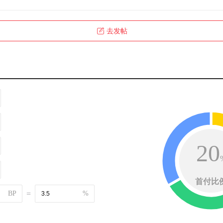
去发帖
20
首付比
BP
=
%