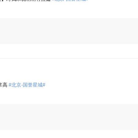
展开
常高
#北京-国誉星城#
展开