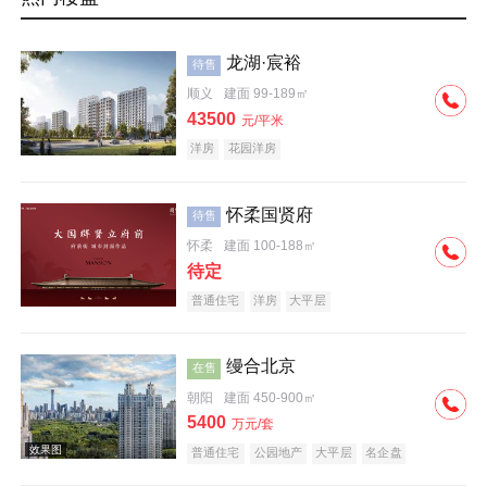
龙湖·宸裕
待售
顺义
建面 99-189㎡
43500
元/平米
洋房
花园洋房
怀柔国贤府
待售
怀柔
建面 100-188㎡
待定
普通住宅
洋房
大平层
缦合北京
在售
朝阳
建面 450-900㎡
5400
万元/套
普通住宅
公园地产
大平层
名企盘