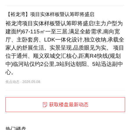
【裕龙湾】项目实体样板暨认筹即将盛启
裕龙湾项目实体样板暨认筹即将盛启!主力户型为
建面约67-115㎡一至三居,满足全龄需求,南向宽
厅、主卧套房、LDK一体化设计,独立收纳,承载全
家人的舒展生活。实景呈现,品质眼见为实。 项目
位于通州、顺义双城交汇核心,距离R4快线(规划
中)临河站仅约2公里,3站到达朝阳、5站迅达副中
心。
焦点动态
·
2026.05.08
获取楼盘最新动态
热门楼盘