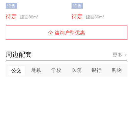
待售
待售
待定
待定
建面88m²
建面86m²
咨询户型优惠

周边配套
更多

地铁
学校
医院
银行
购物
公交