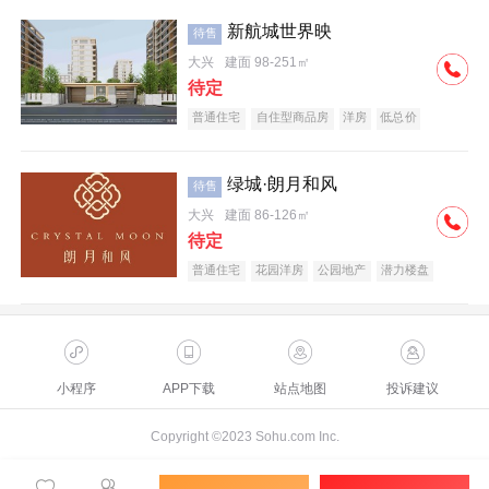
新航城世界映
待售
大兴
建面 98-251㎡
待定
普通住宅
自住型商品房
洋房
低总价
名企盘
绿城·朗月和风
待售
大兴
建面 86-126㎡
待定
普通住宅
花园洋房
公园地产
潜力楼盘
小户型
低总价
名企盘
小程序
APP下载
站点地图
投诉建议
Copyright ©2023 Sohu.com Inc.