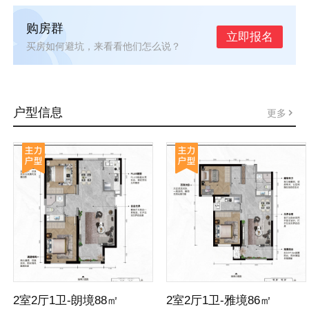
购房群
立即报名
买房如何避坑，来看看他们怎么说？
户型信息
更多
2室2厅1卫-朗境88㎡
2室2厅1卫-雅境86㎡