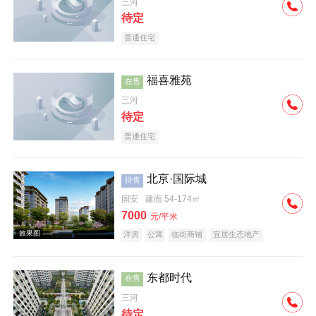
三河
待定
普通住宅
福喜雅苑
在售
三河
待定
普通住宅
北亰·国际城
待售
固安
建面 54-174㎡
7000
元/平米
洋房
公寓
临街商铺
宜居生态地产
东都时代
在售
三河
待定