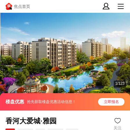
焦点首页
1/123
楼盘优惠
抢先获取楼盘优惠活动信息！
立即报名
香河大爱城·雅园
关注