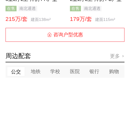
在售
南北通透
在售
南北通透
215万/套
179万/套
建面138m²
建面115m²
咨询户型优惠

周边配套
更多

地铁
学校
医院
银行
购物
公交