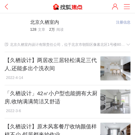
北京久栖室内
注册信息
128
文章
2万
阅读


北京久栖室内设计有限责任公司，位于北京市朝阳区像素北区1号楼806室（草房地铁站B口出）。 提供全面的室内设计服务，家装室内设计，公装室内设计，空间环境艺术设计，设计施工一体化，后期配饰，环保监测等一系列服务。 设计理念：创意为居室添情趣，艺术和生活化一体。
【久栖设计】两居改三居轻松满足三代
人,还能多出个洗衣间
2022-4-14
「久栖设计」42㎡小户型也能拥有大厨
房,收纳满满简洁又舒适
2022-3-6
【久栖设计】原木风客餐厅收纳颜值样
样不少,邻居都来抄作业