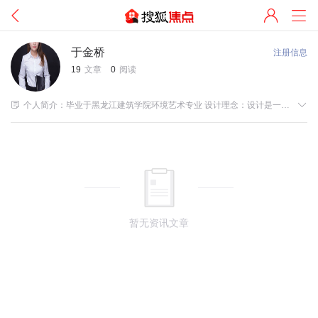
于金桥
注册信息
19
文章
0
阅读


个人简介：毕业于黑龙江建筑学院环境艺术专业 设计理念：设计是一种追求完美的生活态度，设计是一种追求品味的生活概念 设计风格：北欧、现代简约、新中式。 设计收费：公寓100元/㎡，别墅、排屋200元/㎡ 代表作品：保利东湾、保利江语海、大华西溪风情、金隅观澜时代、翡翠城、万家花城等
暂无资讯文章