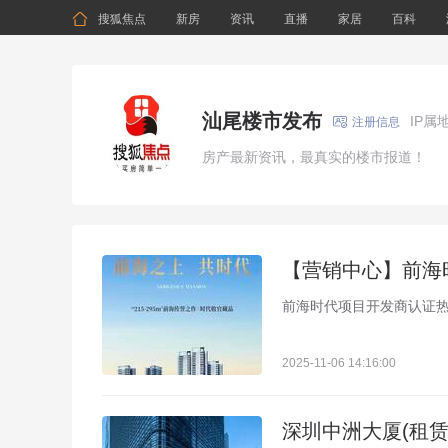

搜狐焦点
新房
资讯
直播
家居
百科
汕尾楼市发布
IP属

注册信息
房产最新资讯，最真实的楼市报道！
前海时代项目开发商认证热线
2025-11-06 14:16:00