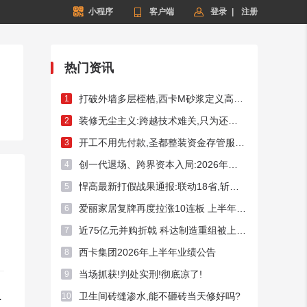


小程序

客户端
登录
|
注册
热门资讯
打破外墙多层桎梏,西卡M砂浆定义高端外墙新标杆!
1
装修无尘主义:跨越技术难关,只为还你洁净家居
2
开工不用先付款,圣都整装资金存管服务总额破50亿元
3
创一代退场、跨界资本入局:2026年频现A股家居上市企业控制权迁徙
4
悍高最新打假战果通报:联动18省,斩断假货链条54处
5
爱丽家居复牌再度拉涨10连板 上半年预亏超3400万元
6
近75亿元并购折戟 科达制造重组被上交所否决
7
西卡集团2026年上半年业绩公告
8
当场抓获!判处实刑!彻底凉了!
9
心·深圳中洲大厦租赁热线
卫生间砖缝渗水,能不砸砖当天修好吗?
10