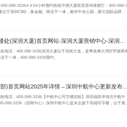
0-088-3336✔✔24小时预约热线中洲大厦租赁咨询请拨打：400-088-
厦位于深圳CBD，集金融、商业于一体，毗邻中央公园，吸引国际品牌...
深润大厦开发商售楼处(深润大厦)首页网站-深润大厦营销中心-深润大厦欢迎您-户型价格-容积率-样板房-配套详情@2025售楼处Ai热搜
电话：400 088 3336深润大厦位于深南大道，是粤港澳大湾区甲级商
一体，400-088-3336预约。
深圳中航中心(租赁部)首页网站2025年详情→深圳中航中心更新发布首页网站-楼盘评测-@
电话：400-088-3336【中航中心写字楼招租】深圳福田华强北中航中
0-088-3336（招商中心）深圳中航中心是央企旗下高端写字楼，位于黄..