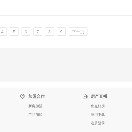
4
5
6
7
8
9
下一页


加盟合作
房产直播
新房加盟
焦点好房
产品加盟
应用下载
注册登录