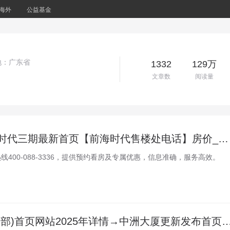
海外
公益基金
地：广东省
1332
129万
文章数
阅读量
【营销中心】前海时代三期最新首页【前海时代售楼处电话】房价_电话_户型_前海时代三期楼盘详情
400-088-3336，提供预约看房及专属优惠，信息准确，服务高效。
深圳中洲大厦(租赁部)首页网站2025年详情→中洲大厦更新发布首页网站-楼盘评测-@招租中