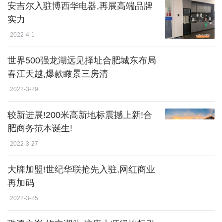
安吉尔入驻博西华电器,再展高端品牌
实力
2022-4-1
世界500强龙湖远见择址合肥城东布局
春江天越,爆款瞰景三房清
2022-3-29
较新进展!200米高新地标震撼上新!合
肥商务范本诞生!
2022-3-27
大牌加盟!世纪华联抢先入驻,网红商业
再加码
2022-3-25