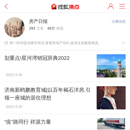
房产日报
注册信息
293
文章
48万
阅读


第一时间提供楼市快讯,掌握房地产动向;纵览全国最新楼盘。
划重点!星河湾销冠辞典2022
2022-4-26
济南新鸥鹏教育城|以百年褐石洋房,引
领一座城的居住理想
2022-4-25
“疫”路同行 祥源力量