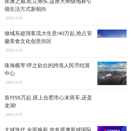
珠澳之巅,屹立潮头,这座大师级地标引
领生活方式新朝向
2022-3-24
做城东超强客流大生意!40万起,抢占安
徽美食文化创意街区
2022-3-24
珠海横琴:呼之欲出的跨境人民币结算
中心
2022-3-23
首付55万起,搭上合肥市心末班车,还是
龙湖!
2022-3-21
大城迭代,全面焕新 华发琴澳新城国际