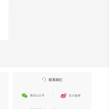

联系我们


微信公众号
官方微博