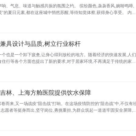
声响、气息、味道与触感共振的氛围之约。 缤纷颜色,袅袅香风,婉啭鸣啼,
”的夏日元素,都在这座城中悄然苏醒,等待知觉体察,获得身心享受。 内...
,兼具设计与品质,树立行业标杆
一个也是一个卸下疲惫,让身心得到放松的地方。随着经济的快速发展,人们
住行等各个方面也提出了新的要求,对于居家环境,不再满足于传统的家...
为吉林、上海方舱医院提供饮水保障
次席卷而来,又一场战疫“阻击战”打响。在这场疫情防控的“阻击战”中,不仅有
愿者等挺身而出,坚守岗位,勇挑重担,为群众筑起一道道牢固安全屏障,..