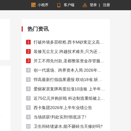


小程序

客户端
登录
|
注册
热门资讯
打破外墙多层桎梏,西卡M砂浆定义高端外墙新标杆!
1
装修无尘主义:跨越技术难关,只为还你洁净家居
2
开工不用先付款,圣都整装资金存管服务总额破50亿元
3
创一代退场、跨界资本入局:2026年频现A股家居上市企业控制权迁徙
4
悍高最新打假战果通报:联动18省,斩断假货链条54处
5
爱丽家居复牌再度拉涨10连板 上半年预亏超3400万元
6
近75亿元并购折戟 科达制造重组被上交所否决
7
西卡集团2026年上半年业绩公告
8
当场抓获!判处实刑!彻底凉了!
9
卫生间砖缝渗水,能不砸砖当天修好吗?
10