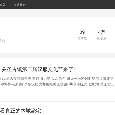
海外
公益基金
39
4万
文章数
阅读量
动态
 关圣古镇第二届汉服文化节来了!
国风华 古琴等非遗表演 以街为景 以水为台 邂逅一场跨越时空的汉服盛宴
将惊艳来袭! 众多汉服大咖集结关圣古镇! 共享传统文化魅力! 关圣古...
你看真正的内城豪宅