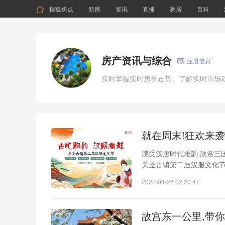

搜狐焦点
新房
资讯
直播
家居
百科
房产资讯与综合

注册信息
实时掌握实时房价走势、了解实时市场
就在周末!狂欢来袭
感受汉唐时代雅韵 欣赏三
关圣古镇第二届汉服文化节即
2022-04-26 02:20:47
故宫东一公里,带