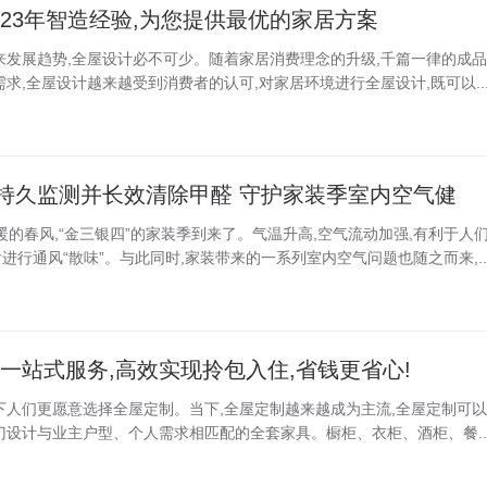
23年智造经验,为您提供最优的家居方案
来发展趋势,全屋设计必不可少。随着家居消费理念的升级,千篇一律的成品
求,全屋设计越来越受到消费者的认可,对家居环境进行全屋设计,既可以..
持久监测并长效清除甲醛 守护家装季室内空气健
着温暖的春风,“金三银四”的家装季到来了。气温升高,空气流动加强,有利于人
行通风“散味”。与此同时,家装带来的一系列室内空气问题也随之而来,..
一站式服务,高效实现拎包入住,省钱更省心!
下人们更愿意选择全屋定制。当下,全屋定制越来越成为主流,全屋定制可以
门设计与业主户型、个人需求相匹配的全套家具。橱柜、衣柜、酒柜、餐..