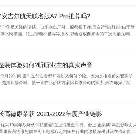
安吉尔航天联名版A7 Pro推荐吗?
是个备受关注的话题。自来水出厂时一般都很干净,但在运输过程中由于管
来水网渗漏、物业管理不当等等原因,都会造成自来水的二次污染,影响...
整装体验如何?听听业主的真实声音
半个月的时间,当时左邻右舍都开始进入装修阶段。因为是排名前列套房子
目选择装修公司。就一直在比价比方案比装修公司的实力,最终选择了尚...
高德康荣获“2021-2022年度产业链影
越周期·优采10周年战略伙伴私董会”在上海隆重举行。会上,金采奖“年度影响力
团董事长高德康凭借在厨卫电器和定制家居行业的厚植深耕以及在房企供...