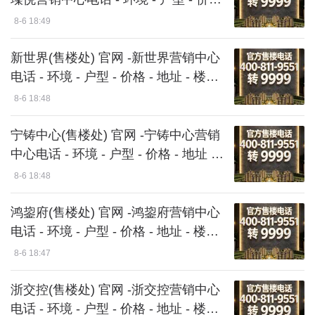
- 地址 - 楼盘详情 - 配套 - 电话 - 交房
8-6 18:49
时间@2026
新世界(售楼处) 官网 -新世界营销中心
电话 - 环境 - 户型 - 价格 - 地址 - 楼盘
详情 - 配套 - 电话 - 交房时间@2026
8-6 18:48
宁铸中心(售楼处) 官网 -宁铸中心营销
中心电话 - 环境 - 户型 - 价格 - 地址 -
楼盘详情 - 配套 - 电话 - 交房时间@20
8-6 18:48
26
鸿鋆府(售楼处) 官网 -鸿鋆府营销中心
电话 - 环境 - 户型 - 价格 - 地址 - 楼盘
详情 - 配套 - 电话 - 交房时间@2026
8-6 18:47
浙交控(售楼处) 官网 -浙交控营销中心
电话 - 环境 - 户型 - 价格 - 地址 - 楼盘