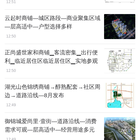
12:51
云起时商铺—城区路段—商业聚集区域
—层高适中—户型选择多样
12:50
正尚盛世家和商铺▁客流密集▁出行便
利▁临近居住区临近居住区▁实地参观
12:50
湖光山色锦绣商铺→醇熟配套→社区周
边→道路沿线—8月发布
12:49
御锦城爱尚里·壹街—道路沿线—消费
需求可观—层高适中—经营用途多元
12:49