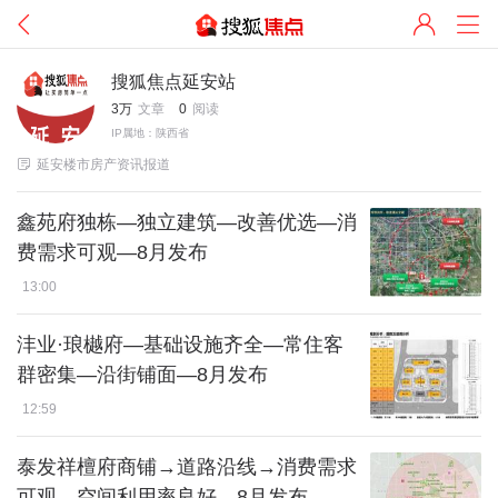
搜狐焦点延安站
3万
文章
0
阅读
IP属地：陕西省

延安楼市房产资讯报道
鑫苑府独栋—独立建筑—改善优选—消
费需求可观—8月发布
13:00
沣业·琅樾府—基础设施齐全—常住客
群密集—沿街铺面—8月发布
12:59
泰发祥檀府商铺→道路沿线→消费需求
可观→空间利用率良好—8月发布