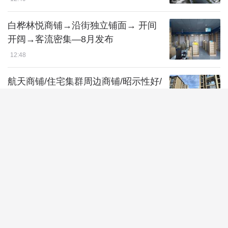
白桦林悦商铺→沿街独立铺面→ 开间
开阔→客流密集—8月发布
12:48
航天商铺/住宅集群周边商铺/昭示性好/
商业聚集区域/8月发布
12:48
中粮悦著·云廷商铺—布局合理—消费
需求可观— 道路沿线—商业聚集区域
12:47
中国人保(陕西)金融大厦—低密舒适—
政企云集—配套完善—8月发布
12:47