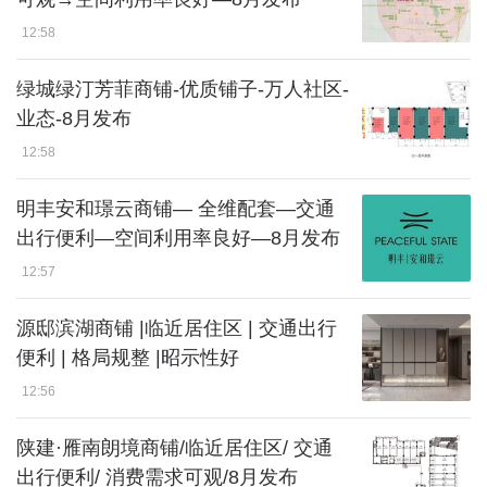
12:58
绿城绿汀芳菲商铺-优质铺子-万人社区-
业态-8月发布
12:58
明丰安和璟云商铺— 全维配套—交通
出行便利—空间利用率良好—8月发布
12:57
源邸滨湖商铺 |临近居住区 | 交通出行
便利 | 格局规整 |昭示性好
12:56
陕建·雁南朗境商铺/临近居住区/ 交通
出行便利/ 消费需求可观/8月发布