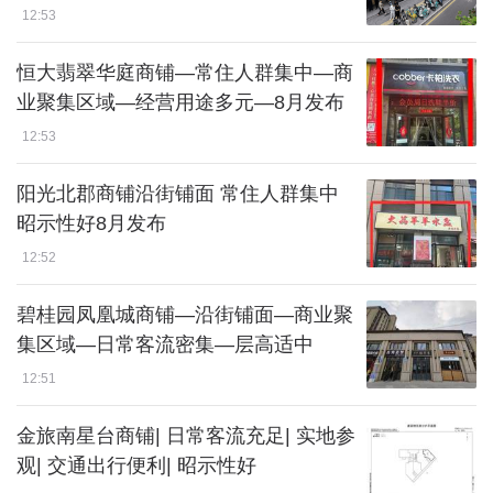
12:53
恒大翡翠华庭商铺—常住人群集中—商
业聚集区域—经营用途多元—8月发布
12:53
阳光北郡商铺沿街铺面 常住人群集中
昭示性好8月发布
12:52
碧桂园凤凰城商铺—沿街铺面—商业聚
集区域—日常客流密集—层高适中
12:51
金旅南星台商铺| 日常客流充足| 实地参
观| 交通出行便利| 昭示性好