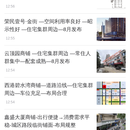
12:56
荣民壹号·金街 —空间利用率良好 —昭
示性好 —住宅集群周边—8月发布
12:55
云顶园商铺 —住宅集群周边 —常住人
群集中—配套成熟—8月发布
12:54
西港碧水湾商铺—道路沿线—住宅集群
周边—车位充足—布局合理
12:54
鑫盛大厦商铺-出行便捷→消费需求平
稳-城区路段临街铺面-布局规整