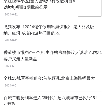
京江隐翠小区(金刀营城中村改造项目A
2地块)项目1期批前公示
2024-6-11
飞猪发布《2024端午假期出游快报》 昆大丽及版
纳、红河 成省内游热门目的地
2024-6-11
香港楼市“撤辣”三个月:中介购房群快没人说话了,内地
客户买走大量新盘
2024-6-6
全球15城写字楼租金:首尔领涨,北京上海降幅最大
2024-6-6
百城二套房利率进入“3时代” ,超八成城市已执行“51
7”新政