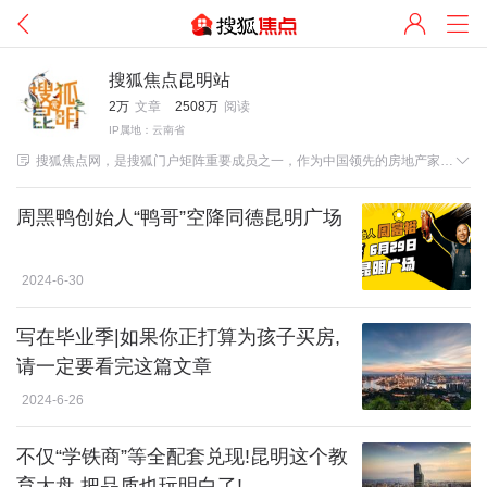
搜狐焦点昆明站
2万
文章
2508万
阅读
IP属地：云南省


搜狐焦点网，是搜狐门户矩阵重要成员之一，作为中国领先的房地产家居在线服务平台，肩负为6亿用户提供买房、卖房、租房、装修、金融全方位一站式在线交易服务使命。
周黑鸭创始人“鸭哥”空降同德昆明广场
2024-6-30
写在毕业季|如果你正打算为孩子买房,
请一定要看完这篇文章
2024-6-26
不仅“学铁商”等全配套兑现!昆明这个教
育大盘,把品质也玩明白了!