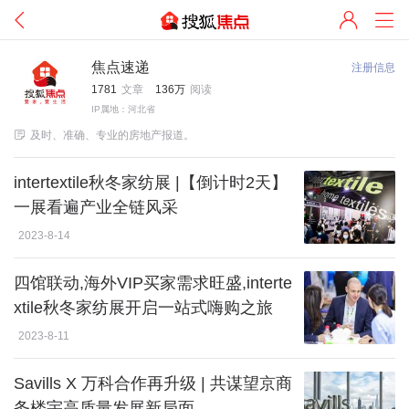
焦点速递
注册信息
1781
文章
136万
阅读
IP属地：河北省

及时、准确、专业的房地产报道。
intertextile秋冬家纺展 |【倒计时2天】
一展看遍产业全链风采
2023-8-14
四馆联动,海外VIP买家需求旺盛,interte
xtile秋冬家纺展开启一站式嗨购之旅
2023-8-11
Savills X 万科合作再升级 | 共谋望京商
务楼宇高质量发展新局面