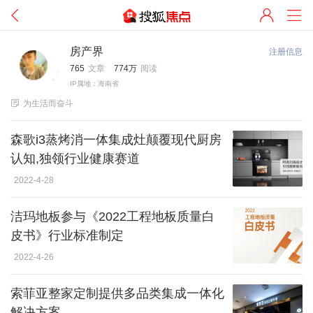
房产界
注册信息
765
文章
774万
阅读
IP属地：海南省

为生活而奋斗
森歌i3蒸烤消一体集成灶颠覆现代厨房
认知,独领行业健康赛道
2022-4-28
洁玛地板参与《2022工程地板质量白
皮书》行业标准制定
2022-4-26
索菲亚整家定制提供多品类集成一体化
解决方案