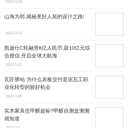
2022-3-25
山海为邻,揭秘美好人居的设计之路!
2022-3-23
凯迪仕C轮融资6亿人民币,获10亿元综
合授信,开启全球大航海
2022-3-21
瓦匠驿站·为什么岩板交付是泥瓦工职
业化转型的较好机会
2022-3-16
实木家具也甲醛超标?甲醛自测盒测测
就知道
2022-3-7