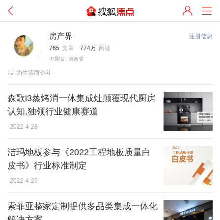
房产界
注册信息
765
文章
774万
阅读
IP属地：海南省

为生活而奋斗
森歌i3蒸烤消一体集成灶颠覆现代厨房
认知,独领行业健康赛道
2022-4-28
洁玛地板参与《2022工程地板质量白
皮书》行业标准制定
2022-4-26
索菲亚整家定制提供多品类集成一体化
解决方案