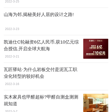
2022-3-25
山海为邻,揭秘美好人居的设计之路!
2022-3-23
凯迪仕C轮融资6亿人民币,获10亿元综
合授信,开启全球大航海
2022-3-21
瓦匠驿站·为什么岩板交付是泥瓦工职
业化转型的较好机会
2022-3-16
实木家具也甲醛超标?甲醛自测盒测测
就知道
2022-3-7