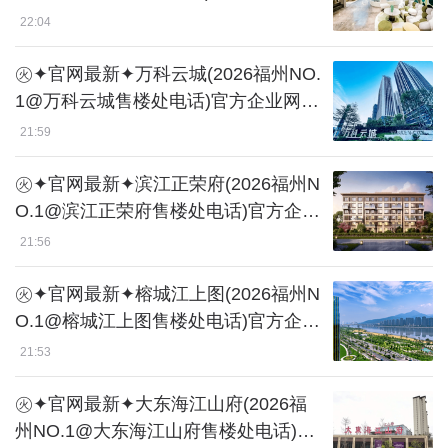
站-首页全网精选:福州三江花语房价\户
22:04
型图\楼盘评测
㊋✦官网最新✦万科云城(2026福州NO.
1@万科云城售楼处电话)官方企业网
站-首页全网精选:福州万科云城房价\户
21:59
型图\楼盘评测
㊋✦官网最新✦滨江正荣府(2026福州N
O.1@滨江正荣府售楼处电话)官方企业
网站-首页全网精选:福州滨江正荣府房
21:56
价\户型图\楼盘评测
㊋✦官网最新✦榕城江上图(2026福州N
O.1@榕城江上图售楼处电话)官方企业
网站-首页全网精选:榕城江上图房价\户
21:53
型图\楼盘评测
㊋✦官网最新✦大东海江山府(2026福
州NO.1@大东海江山府售楼处电话)官