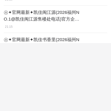
价\户型图\楼盘评测
㊋✦官网最新✦凯佳闽江源(2026福州N
O.1@凯佳闽江源售楼处电话)官方企业
网站-首页全网精选:福州凯佳闽江源房
21:15
价\户型图\楼盘评测
㊋✦官网最新✦凯佳书香里(2026福州N
O.1@凯佳书香里售楼处电话)官方企业
网站-首页全网精选:福州凯佳书香里房
21:12
价\户型图\楼盘评测
㊋✦官网最新✦中央府(2026福州NO.1
@大东海中央府售楼处电话)官方企业
网站-首页全网精选:福州大东海中央府
21:07
房价\户型图\楼盘评测
㊋✦官网最新✦建总领筑(2026福州NO.
1@建总领筑售楼处电话)官方企业网
站-首页全网精选:福州建总领筑房价\户
21:03