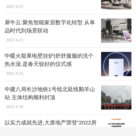
2022-4-22
犀牛云:聚焦智能家居数字化转型 从单
品时代到场景联动
2022-4-21
中暖火龍果电壁挂炉|舒舒服服的洗个
热水澡,是春天较好的仪式感
2022-4-21
中建八局长沙地铁1号线北延线鹅羊山
站 主体结构顺利封顶
2022-4-19
以实力成就先进,大唐地产荣登“2022房
地产先进企业表现”榜