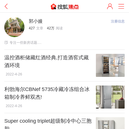
郭小嫚
注册信息
427
文章
42万
阅读

专注一些新房话题.....
温控酒柜储藏红酒经典,打造酒窖式藏
酒环境
2022-4-26
利勃海尔CBNef 5735冷藏冷冻组合冰
箱制冷养鲜双杰!
2022-4-26
Super cooling triplet超级制冷中心三胞
胎