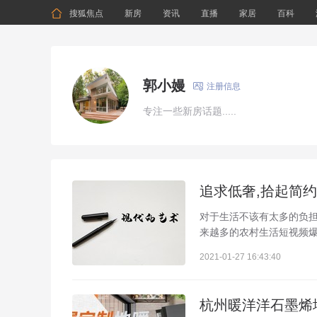

搜狐焦点
新房
资讯
直播
家居
百科
郭小嫚

注册信息
专注一些新房话题.....
追求低奢,拾起简
对于生活不该有太多的负担
来越多的农村生活短视频爆
2021-01-27 16:43:40
杭州暖洋洋石墨烯