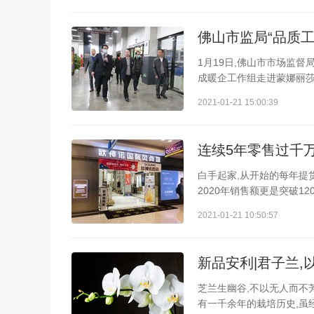
佛山市监局“品质
1月19日,佛山市市场监
成暖企工作组走进蒙娜丽莎
2021-01-21 15:00:39
连续5年零售过千
白手起家,从开始的每年提货
2020年销售额更是突破1
2021-01-21 10:50:57
新品安利|君子兰,
芝兰生幽谷,不以无人而不芳
有一千余年的栽培历史,虽经