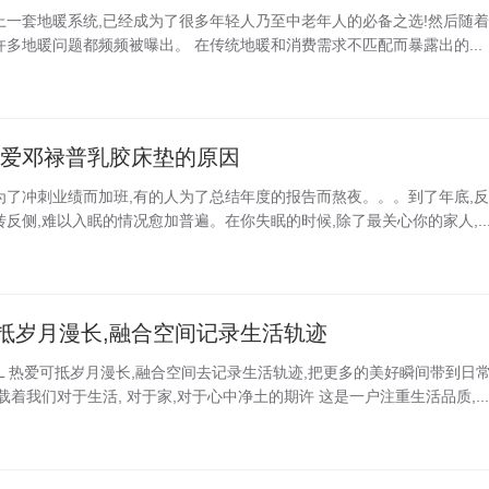
上一套地暖系统,已经成为了很多年轻人乃至中老年人的必备之选!然后随着
许多地暖问题都频频被曝出。 在传统地暖和消费需求不匹配而暴露出的...
更爱邓禄普乳胶床垫的原因
为了冲刺业绩而加班,有的人为了总结年度的报告而熬夜。。。到了年底,反
反侧,难以入眠的情况愈加普遍。在你失眠的时候,除了最关心你的家人,..
抵岁月漫长,融合空间记录生活轨迹
RNAL 热爱可抵岁月漫长,融合空间去记录生活轨迹,把更多的美好瞬间带到日
载着我们对于生活, 对于家,对于心中净土的期许 这是一户注重生活品质,...