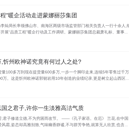
工程”暖企活动走进蒙娜丽莎集团
督局李灿局长率领佛山市、南海区两级市场监管部门相关负责人一行十余人,
开展“品质工程”暖企行动及工作调研。蒙娜丽莎集团总裁萧礼标、董事...
万,忻州欧神诺究竟有何过人之处?
量100多万到现在提货量600多万,一步一个脚印走来,连续5年零售过千万
200万。这是忻州欧神诺郭韧岩用10年创造的业绩纪录,更是树立起山西区...
以国之君子,许你一生淡雅高洁气质
;君子修道立德,不为穷困而改节。 ——《孔子家语。在厄》 兰花,在中国
风霜,姿态却高雅别致,气味幽香静谧,不与群芳争艳,就算无人欣赏,也含...