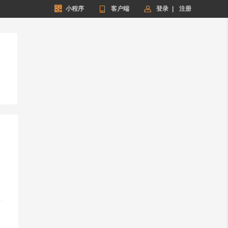


小程序

客户端
登录
|
注册