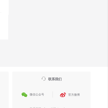

联系我们


微信公众号
官方微博