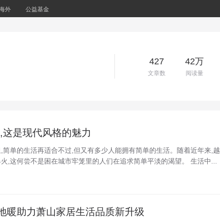
海外
公益基金
427
42万
文章数
阅读量
约,这是现代风格的魅力
,简单的生活再适合不过,但又有多少人能拥有简单的生活。随着近年来,越
火,这何尝不是困在城市牢笼里的人们在追求简单平淡的渴望。 生活中...
地暖助力萧山家居生活品质新升级