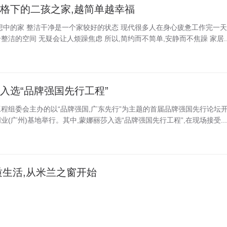
风格下的二孩之家,越简单越幸福
想中的家 整洁干净是一个家较好的状态 现代很多人在身心疲惫工作完一天
洁的空间 无疑会让人烦躁焦虑 所以,简约而不简单,安静而不焦躁 家居..
入选“品牌强国先行工程”
行工程组委会主办的以“品牌强国,广东先行”为主题的首届品牌强国先行论坛
(广州)基地举行。其中,蒙娜丽莎入选“品牌强国先行工程”,在现场接受...
质生活,从米兰之窗开始