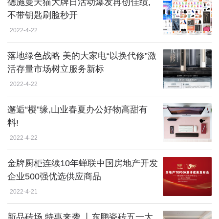
德施曼天猫大牌日活动爆发再创佳绩,
不带钥匙刷脸秒开
2022-4-22
落地绿色战略 美的大家电“以换代修”激
活存量市场树立服务新标
2022-4-22
邂逅“樱”缘,山业春夏办公好物高甜有
料!
2022-4-22
金牌厨柜连续10年蝉联中国房地产开发
企业500强优选供应商品
2022-4-21
新品砖场 特惠来袭 丨东鹏瓷砖五一大