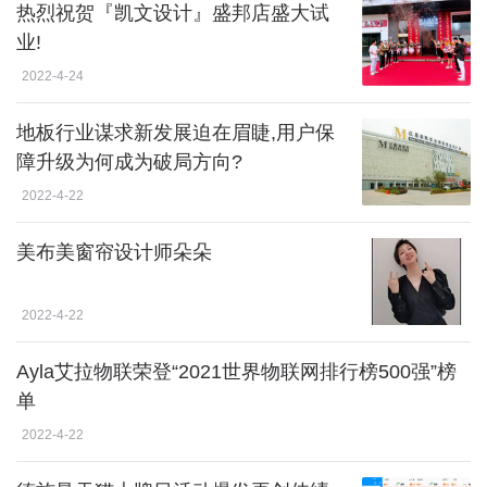
热烈祝贺『凯文设计』盛邦店盛大试
业!
2022-4-24
地板行业谋求新发展迫在眉睫,用户保
障升级为何成为破局方向?
2022-4-22
美布美窗帘设计师朵朵
2022-4-22
Ayla艾拉物联荣登“2021世界物联网排行榜500强”榜
单
2022-4-22