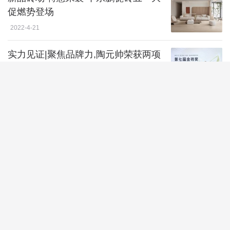
促燃势登场
2022-4-21
实力见证|聚焦品牌力,陶元帅荣获两项
大奖!
2022-4-21
东鹏控股荣获两项“国际先进”技术成果
以及“广东省科学技术奖
2022-4-21
米兰之窗执行总裁陈涛受邀参加红星美
凯龙首届系统门窗节
2022-4-20
住泽信 更放心 |泽信,为天下人乐居而行