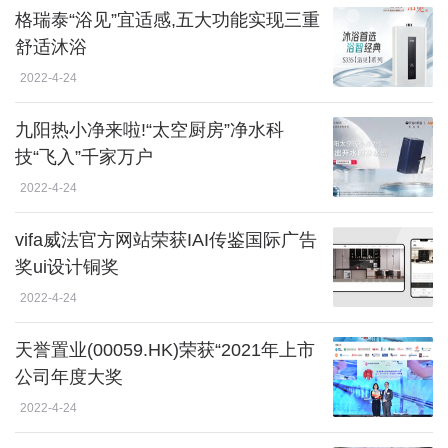
格瑞泰“浴见”宜适感,五大功能实现三重
舒适沐浴
2022-4-24
九阳热小净来啦!“太空厨房”净水科
技“飞入”千家万户
2022-4-24
vifa威法官方网站荣获IAI传鉴国际广告
奖ui设计铜奖
2022-4-24
天誉置业(00059.HK)荣获“2021年上市
公司年度大奖
2022-4-24