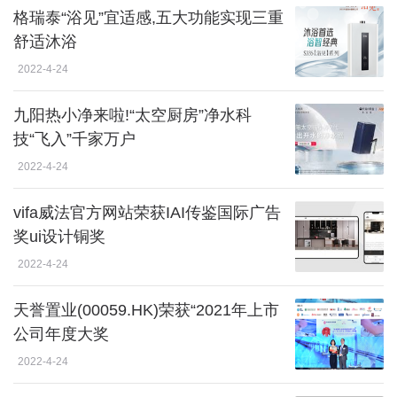
格瑞泰“浴见”宜适感,五大功能实现三重
舒适沐浴
2022-4-24
九阳热小净来啦!“太空厨房”净水科
技“飞入”千家万户
2022-4-24
vifa威法官方网站荣获IAI传鉴国际广告
奖ui设计铜奖
2022-4-24
天誉置业(00059.HK)荣获“2021年上市
公司年度大奖
2022-4-24