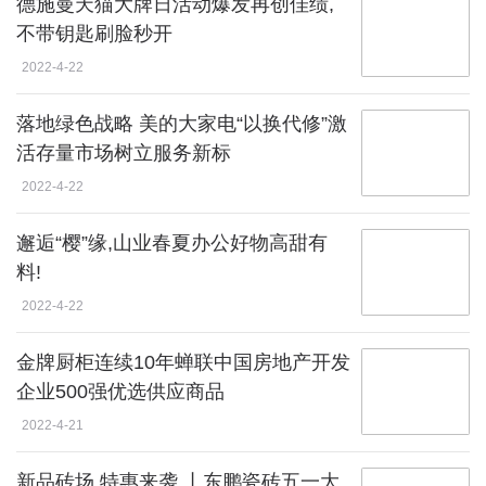
德施曼天猫大牌日活动爆发再创佳绩,
不带钥匙刷脸秒开
2022-4-22
落地绿色战略 美的大家电“以换代修”激
活存量市场树立服务新标
2022-4-22
邂逅“樱”缘,山业春夏办公好物高甜有
料!
2022-4-22
金牌厨柜连续10年蝉联中国房地产开发
企业500强优选供应商品
2022-4-21
新品砖场 特惠来袭 丨东鹏瓷砖五一大